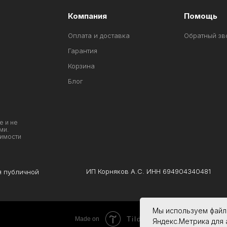
Компания
Помощь
Оплата и доставка
Обратный зв
Гарантия
Корзина
Блог
е и не
ми.
оимости
ИП Корняков А.С. ИНН 694904340481
я публичной
Мы используем файлы
Tilda
Made on
Яндекс.Метрика для 