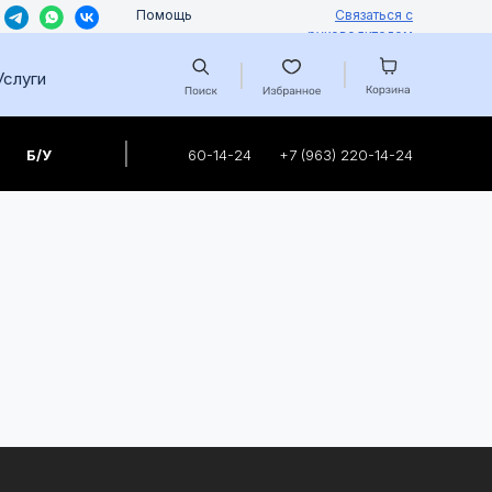
Помощь
Связаться с
руководителем
|
|
Услуги
|
Б/У
60-14-24
+7 (963) 220-14-24