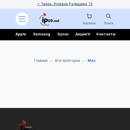
г. Тверь, бульвар Радищева, 13
Apple
Samsung
Dyson
Акции%
Контакты
Главная
→
Все категории
→
Mac
нок