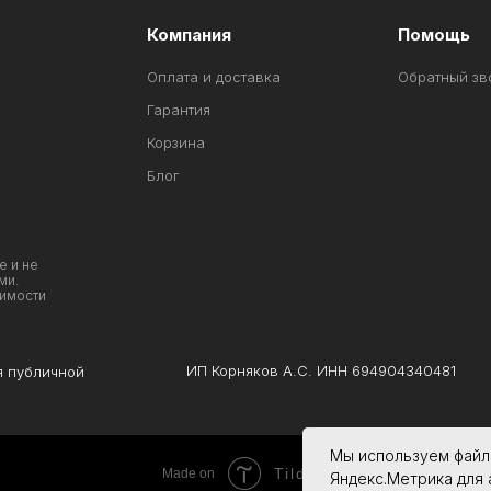
Компания
Помощь
Оплата и доставка
Обратный зв
Гарантия
Корзина
Блог
е и не
ми.
оимости
ИП Корняков А.С. ИНН 694904340481
я публичной
Мы используем файлы
Tilda
Made on
Яндекс.Метрика для 