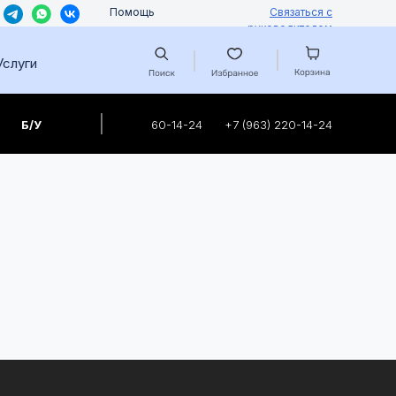
Помощь
Связаться с
руководителем
|
|
Услуги
|
Б/У
60-14-24
+7 (963) 220-14-24