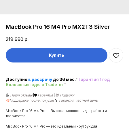
MacBook Pro 16 M4 Pro MX2T3 Silver
219 990
р.
Купить
Доступно
в рассроч
у
до 36 мес.
*
Гарантия 1 год
Больше выгоды c Trade-in
*
👍
Наши отзывы
|🛡️
Гарантия
|
🎁
Подарки
🎧
Поддержка после покупки
🏅
Гарантия честной цены
MacBook Pro 16 M4 Pro — Высокая мощность для работы и
творчества
MacBook Pro 16 M4 Pro — это идеальный ноутбук для