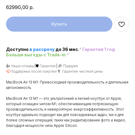
62990,00
р.
Купить
Доступно
в рассроч
у
до 36 мес.
*
Гарантия 1 год
Больше выгоды c Trade-in
*
👍
Наши отзывы
|🛡️
Гарантия
|
🎁
Подарки
🎧
Поддержка после покупки
🏅
Гарантия честной цены
MacBook Air 13 M1: Превосходная производительность и длительная
автономность
MacBook Air 13 M1 — это ультратонкий и легкий ноутбук от Apple,
который оснащен чипом M1, обеспечивающим потрясающую
производительность и невероятную энергоэффективность. Этот
ноутбук идеально подходит как для повседневных задач, так и для
более сложных операций, таких как редактирование фото и видео,
благодаря мощности чипа Apple Silicon.