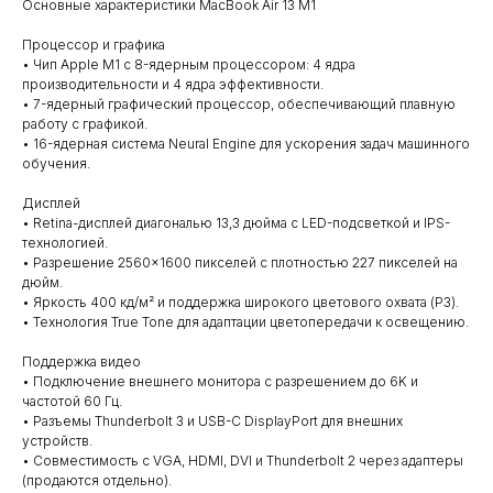
Основные характеристики MacBook Air 13 M1
Процессор и графика
• Чип Apple M1 с 8-ядерным процессором: 4 ядра
производительности и 4 ядра эффективности.
• 7-ядерный графический процессор, обеспечивающий плавную
работу с графикой.
• 16-ядерная система Neural Engine для ускорения задач машинного
обучения.
Дисплей
• Retina-дисплей диагональю 13,3 дюйма с LED-подсветкой и IPS-
технологией.
• Разрешение 2560×1600 пикселей с плотностью 227 пикселей на
дюйм.
• Яркость 400 кд/м² и поддержка широкого цветового охвата (P3).
• Технология True Tone для адаптации цветопередачи к освещению.
Поддержка видео
• Подключение внешнего монитора с разрешением до 6K и
частотой 60 Гц.
• Разъемы Thunderbolt 3 и USB-C DisplayPort для внешних
устройств.
• Совместимость с VGA, HDMI, DVI и Thunderbolt 2 через адаптеры
(продаются отдельно).