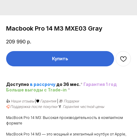
Macbook Pro 14 М3 MXE03 Gray
209 990
р.
Купить
Доступно
в рассроч
у
до 36 мес.
*
Гарантия 1 год
Больше выгоды c Trade-in
*
👍
Наши отзывы
|🛡️
Гарантия
|
🎁
Подарки
🎧
Поддержка после покупки
🏅
Гарантия честной цены
MacBook Pro 14 M3: Высокая производительность в компактном
формате
MacBook Pro 14 M3 — это мощный и элегантный ноутбук от Apple,