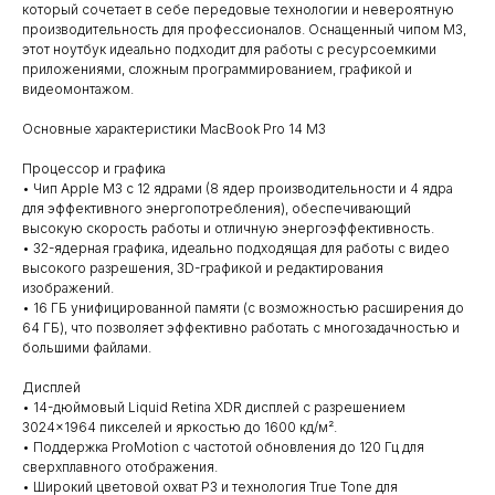
который сочетает в себе передовые технологии и невероятную
производительность для профессионалов. Оснащенный чипом M3,
этот ноутбук идеально подходит для работы с ресурсоемкими
приложениями, сложным программированием, графикой и
видеомонтажом.
Основные характеристики MacBook Pro 14 M3
Процессор и графика
• Чип Apple M3 с 12 ядрами (8 ядер производительности и 4 ядра
для эффективного энергопотребления), обеспечивающий
высокую скорость работы и отличную энергоэффективность.
• 32-ядерная графика, идеально подходящая для работы с видео
высокого разрешения, 3D-графикой и редактирования
изображений.
• 16 ГБ унифицированной памяти (с возможностью расширения до
64 ГБ), что позволяет эффективно работать с многозадачностью и
большими файлами.
Дисплей
• 14-дюймовый Liquid Retina XDR дисплей с разрешением
3024×1964 пикселей и яркостью до 1600 кд/м².
• Поддержка ProMotion с частотой обновления до 120 Гц для
сверхплавного отображения.
• Широкий цветовой охват P3 и технология True Tone для