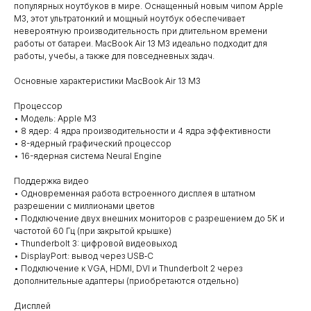
популярных ноутбуков в мире. Оснащенный новым чипом Apple
M3, этот ультратонкий и мощный ноутбук обеспечивает
невероятную производительность при длительном времени
работы от батареи. MacBook Air 13 M3 идеально подходит для
работы, учебы, а также для повседневных задач.
Основные характеристики MacBook Air 13 M3
Процессор
• Модель: Apple M3
• 8 ядер: 4 ядра производительности и 4 ядра эффективности
• 8-ядерный графический процессор
• 16-ядерная система Neural Engine
Поддержка видео
• Одновременная работа встроенного дисплея в штатном
разрешении с миллионами цветов
• Подключение двух внешних мониторов с разрешением до 5K и
частотой 60 Гц (при закрытой крышке)
• Thunderbolt 3: цифровой видеовыход
• DisplayPort: вывод через USB‑C
• Подключение к VGA, HDMI, DVI и Thunderbolt 2 через
дополнительные адаптеры (приобретаются отдельно)
Дисплей