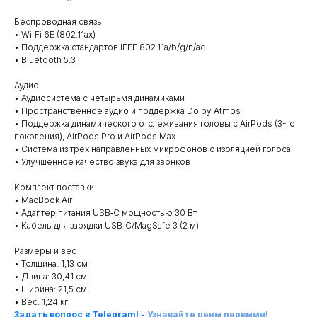
Беспроводная связь
• Wi‑Fi 6E (802.11ax)
• Поддержка стандартов IEEE 802.11a/b/g/n/ac
• Bluetooth 5.3
Аудио
• Аудиосистема с четырьмя динамиками
• Пространственное аудио и поддержка Dolby Atmos
• Поддержка динамического отслеживания головы с AirPods (3-го
поколения), AirPods Pro и AirPods Max
• Система из трех направленных микрофонов с изоляцией голоса
• Улучшенное качество звука для звонков
Комплект поставки
• MacBook Air
• Адаптер питания USB‑C мощностью 30 Вт
• Кабель для зарядки USB‑C/MagSafe 3 (2 м)
Размеры и вес
• Толщина: 1,13 см
• Длина: 30,41 см
• Ширина: 21,5 см
• Вес: 1,24 кг
Задать вопрос в Telegram!
-
Узнавайте цены первыми!