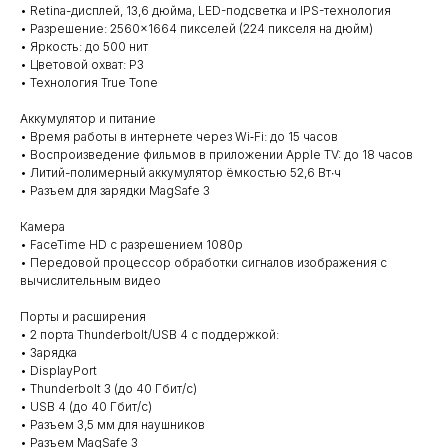
• Retina-дисплей, 13,6 дюйма, LED-подсветка и IPS-технология
• Разрешение: 2560×1664 пикселей (224 пикселя на дюйм)
• Яркость: до 500 нит
• Цветовой охват: P3
• Технология True Tone
Аккумулятор и питание
• Время работы в интернете через Wi‑Fi: до 15 часов
• Воспроизведение фильмов в приложении Apple TV: до 18 часов
• Литий-полимерный аккумулятор ёмкостью 52,6 Вт∙ч
• Разъем для зарядки MagSafe 3
Камера
• FaceTime HD с разрешением 1080p
• Передовой процессор обработки сигналов изображения с
вычислительным видео
Порты и расширения
• 2 порта Thunderbolt/USB 4 с поддержкой:
• Зарядка
• DisplayPort
• Thunderbolt 3 (до 40 Гбит/с)
• USB 4 (до 40 Гбит/с)
• Разъем 3,5 мм для наушников
• Разъем MagSafe 3