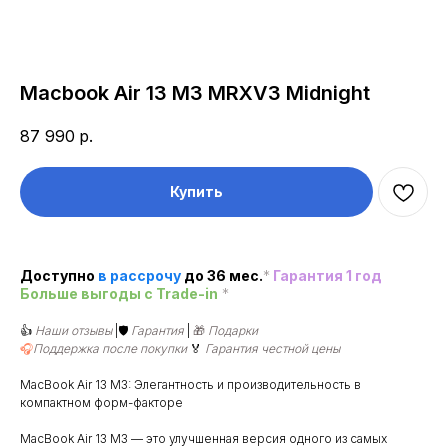
Macbook Air 13 M3 MRXV3 Midnight
87 990
р.
Купить
Доступно
в рассроч
у
до 36 мес.
*
Гарантия 1 год
Больше выгоды c Trade-in
*
👍
Наши отзывы
|🛡️
Гарантия
|
🎁
Подарки
🎧
Поддержка после покупки
🏅
Гарантия честной цены
MacBook Air 13 M3: Элегантность и производительность в
компактном форм-факторе
MacBook Air 13 M3 — это улучшенная версия одного из самых