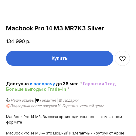
Macbook Pro 14 М3 MR7K3 Silver
134 990
р.
Купить
Доступно
в рассроч
у
до 36 мес.
*
Гарантия 1 год
Больше выгоды c Trade-in
*
👍
Наши отзывы
|🛡️
Гарантия
|
🎁
Подарки
🎧
Поддержка после покупки
🏅
Гарантия честной цены
MacBook Pro 14 M3: Высокая производительность в компактном
формате
MacBook Pro 14 M3 — это мощный и элегантный ноутбук от Apple,