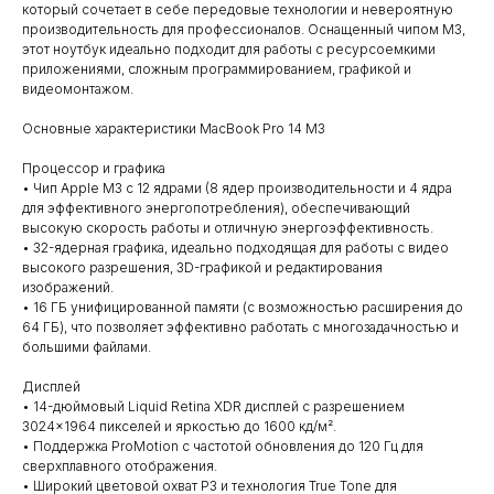
который сочетает в себе передовые технологии и невероятную
производительность для профессионалов. Оснащенный чипом M3,
этот ноутбук идеально подходит для работы с ресурсоемкими
приложениями, сложным программированием, графикой и
видеомонтажом.
Основные характеристики MacBook Pro 14 M3
Процессор и графика
• Чип Apple M3 с 12 ядрами (8 ядер производительности и 4 ядра
для эффективного энергопотребления), обеспечивающий
высокую скорость работы и отличную энергоэффективность.
• 32-ядерная графика, идеально подходящая для работы с видео
высокого разрешения, 3D-графикой и редактирования
изображений.
• 16 ГБ унифицированной памяти (с возможностью расширения до
64 ГБ), что позволяет эффективно работать с многозадачностью и
большими файлами.
Дисплей
• 14-дюймовый Liquid Retina XDR дисплей с разрешением
3024×1964 пикселей и яркостью до 1600 кд/м².
• Поддержка ProMotion с частотой обновления до 120 Гц для
сверхплавного отображения.
• Широкий цветовой охват P3 и технология True Tone для