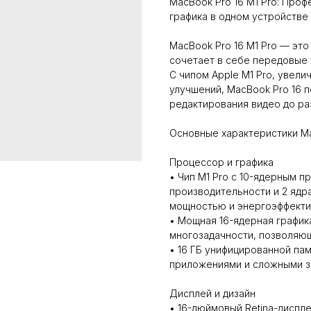
MacBook Pro 16 M1 Pro: Про
графика в одном устройстве
MacBook Pro 16 M1 Pro — эт
сочетает в себе передовые
С чипом Apple M1 Pro, увел
улучшений, MacBook Pro 16 п
редактирования видео до ра
Основные характеристики Ma
Процессор и графика
• Чип M1 Pro с 10-ядерным 
производительности и 2 ядр
мощностью и энергоэффекти
• Мощная 16-ядерная графика
многозадачности, позволяю
• 16 ГБ унифицированной па
приложениями и сложными з
Дисплей и дизайн
• 16-дюймовый Retina-диспл