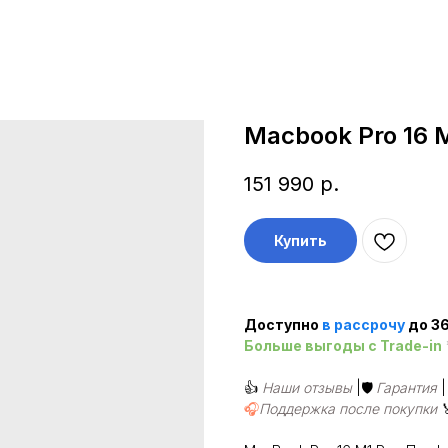
Macbook Pro 16 M
151 990
р.
Купить
Доступно
в рассроч
у
до 36
Больше выгоды c Trade-in
👍
Наши отзывы
|🛡️
Гарантия
🎧
Поддержка после покупки