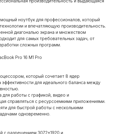
фессиональная производительность и выдающаяся
о мощный ноутбук для профессионалов, который
 технологии и впечатляющую производительность.
иченной диагональю экрана и множеством
одходит для самых требовательных задач, от
зработки сложных программ.
cBook Pro 16 M1 Pro
процессором, который сочетает 8 ядер
а эффективности для идеального баланса между
вностью.
 для работы с графикой, видео и
щая справляться с ресурсоемкими приложениями.
мяти для быстрой работы с несколькими
адачами одновременно.
ей с разрешением 3072×1920 и