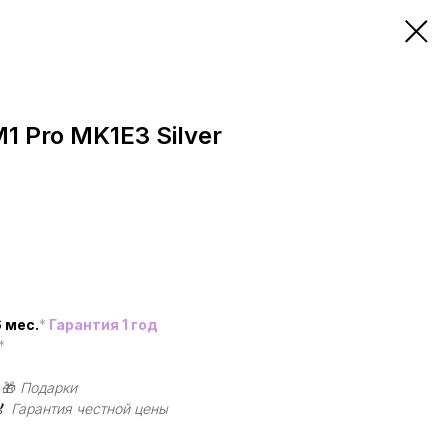
1 Pro MK1E3 Silver
 мес.
*
Гарантия 1 год
*
|
🎁
Подарки
🏅
Гарантия честной цены