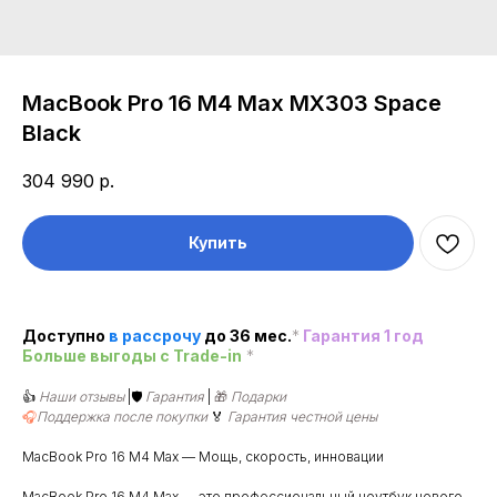
MacBook Pro 16 M4 Max MX303 Space
Black
304 990
р.
Купить
Доступно
в рассроч
у
до 36 мес.
*
Гарантия 1 год
Больше выгоды c Trade-in
*
👍
Наши отзывы
|🛡️
Гарантия
|
🎁
Подарки
🎧
Поддержка после покупки
🏅
Гарантия честной цены
MacBook Pro 16 M4 Max — Мощь, скорость, инновации
MacBook Pro 16 M4 Max — это профессиональный ноутбук нового