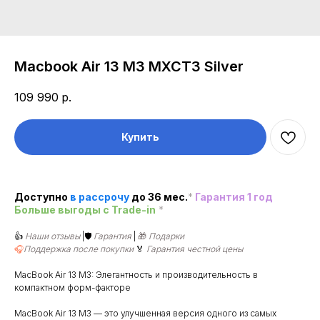
Macbook Air 13 M3 MXCT3 Silver
109 990
р.
Купить
Доступно
в рассроч
у
до 36 мес.
*
Гарантия 1 год
Больше выгоды c Trade-in
*
👍
Наши отзывы
|🛡️
Гарантия
|
🎁
Подарки
🎧
Поддержка после покупки
🏅
Гарантия честной цены
MacBook Air 13 M3: Элегантность и производительность в
компактном форм-факторе
MacBook Air 13 M3 — это улучшенная версия одного из самых