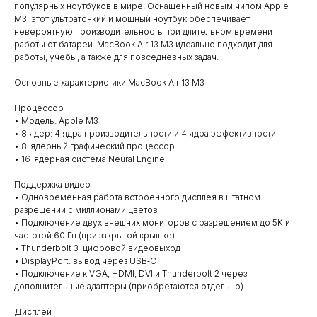
популярных ноутбуков в мире. Оснащенный новым чипом Apple
M3, этот ультратонкий и мощный ноутбук обеспечивает
невероятную производительность при длительном времени
работы от батареи. MacBook Air 13 M3 идеально подходит для
работы, учебы, а также для повседневных задач.
Основные характеристики MacBook Air 13 M3
Процессор
• Модель: Apple M3
• 8 ядер: 4 ядра производительности и 4 ядра эффективности
• 8-ядерный графический процессор
• 16-ядерная система Neural Engine
Поддержка видео
• Одновременная работа встроенного дисплея в штатном
разрешении с миллионами цветов
• Подключение двух внешних мониторов с разрешением до 5K и
частотой 60 Гц (при закрытой крышке)
• Thunderbolt 3: цифровой видеовыход
• DisplayPort: вывод через USB‑C
• Подключение к VGA, HDMI, DVI и Thunderbolt 2 через
дополнительные адаптеры (приобретаются отдельно)
Дисплей