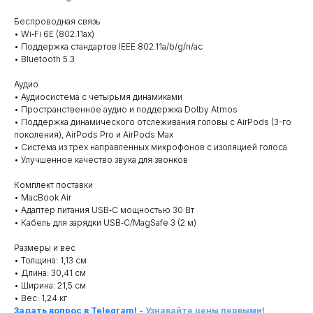
Беспроводная связь
• Wi‑Fi 6E (802.11ax)
• Поддержка стандартов IEEE 802.11a/b/g/n/ac
• Bluetooth 5.3
Аудио
• Аудиосистема с четырьмя динамиками
• Пространственное аудио и поддержка Dolby Atmos
• Поддержка динамического отслеживания головы с AirPods (3-го
поколения), AirPods Pro и AirPods Max
• Система из трех направленных микрофонов с изоляцией голоса
• Улучшенное качество звука для звонков
Комплект поставки
• MacBook Air
• Адаптер питания USB‑C мощностью 30 Вт
• Кабель для зарядки USB‑C/MagSafe 3 (2 м)
Размеры и вес
• Толщина: 1,13 см
• Длина: 30,41 см
• Ширина: 21,5 см
• Вес: 1,24 кг
Задать вопрос в Telegram!
-
Узнавайте цены первыми!