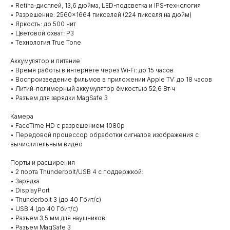
• Retina-дисплей, 13,6 дюйма, LED-подсветка и IPS-технология
• Разрешение: 2560×1664 пикселей (224 пикселя на дюйм)
• Яркость: до 500 нит
• Цветовой охват: P3
• Технология True Tone
Аккумулятор и питание
• Время работы в интернете через Wi‑Fi: до 15 часов
• Воспроизведение фильмов в приложении Apple TV: до 18 часов
• Литий-полимерный аккумулятор ёмкостью 52,6 Вт∙ч
• Разъем для зарядки MagSafe 3
Камера
• FaceTime HD с разрешением 1080p
• Передовой процессор обработки сигналов изображения с
вычислительным видео
Порты и расширения
• 2 порта Thunderbolt/USB 4 с поддержкой:
• Зарядка
• DisplayPort
• Thunderbolt 3 (до 40 Гбит/с)
• USB 4 (до 40 Гбит/с)
• Разъем 3,5 мм для наушников
• Разъем MagSafe 3