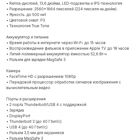
• Retina-дисплей, 13,6 дюйма, LED-подсветка и IPS-технология
• Разрешение: 2560×1664 пикселей (224 пикселя на дюйм)
• Яркость: до 500 нит
• Цветовой охват: P3
• Технология True Tone
Аккумулятор и питание
• Время работы в интернете через Wi‑Fi: до 15 часов
• Воспроизведение фильмов в приложении Apple TV: до 18 часов
• Литий-полимерный аккумулятор ёмкостью 52,6 Вт∙ч
• Разъем для зарядки MagSafe 3
Камера
• FaceTime HD с разрешением 1080p
• Передовой процессор обработки сигналов изображения с
вычислительным видео
Порты и расширения
• 2 порта Thunderbolt/USB 4 с поддержкой:
• Зарядка
• DisplayPort
• Thunderbolt 3 (до 40 Гбит/с)
• USB 4 (до 40 Гбит/с)
• Разъем 3,5 мм для наушников
• Разъем MagSafe 3