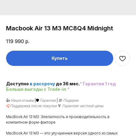
Macbook Air 13 M3 MC8Q4 Midnight
119 990
р.
Купить
Доступно
в рассроч
у
до 36 мес.
*
Гарантия 1 год
Больше выгоды c Trade-in
*
👍
Наши отзывы
|🛡️
Гарантия
|
🎁
Подарки
🎧
Поддержка после покупки
🏅
Гарантия честной цены
MacBook Air 13 M3: Элегантность и производительность в
компактном форм-факторе
MacBook Air 13 M3 — это улучшенная версия одного из самых