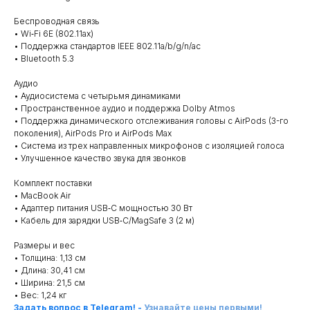
Беспроводная связь
• Wi‑Fi 6E (802.11ax)
• Поддержка стандартов IEEE 802.11a/b/g/n/ac
• Bluetooth 5.3
Аудио
• Аудиосистема с четырьмя динамиками
• Пространственное аудио и поддержка Dolby Atmos
• Поддержка динамического отслеживания головы с AirPods (3-го
поколения), AirPods Pro и AirPods Max
• Система из трех направленных микрофонов с изоляцией голоса
• Улучшенное качество звука для звонков
Комплект поставки
• MacBook Air
• Адаптер питания USB‑C мощностью 30 Вт
• Кабель для зарядки USB‑C/MagSafe 3 (2 м)
Размеры и вес
• Толщина: 1,13 см
• Длина: 30,41 см
• Ширина: 21,5 см
• Вес: 1,24 кг
Задать вопрос в Telegram!
-
Узнавайте цены первыми!