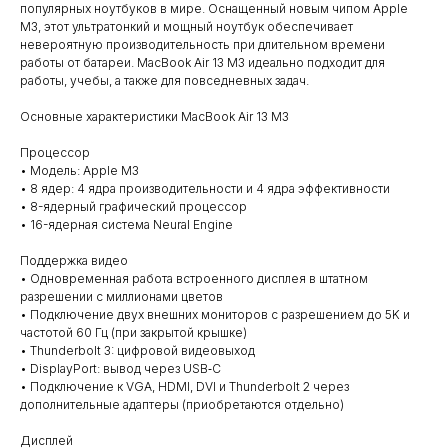
популярных ноутбуков в мире. Оснащенный новым чипом Apple
M3, этот ультратонкий и мощный ноутбук обеспечивает
невероятную производительность при длительном времени
работы от батареи. MacBook Air 13 M3 идеально подходит для
работы, учебы, а также для повседневных задач.
Основные характеристики MacBook Air 13 M3
Процессор
• Модель: Apple M3
• 8 ядер: 4 ядра производительности и 4 ядра эффективности
• 8-ядерный графический процессор
• 16-ядерная система Neural Engine
Поддержка видео
• Одновременная работа встроенного дисплея в штатном
разрешении с миллионами цветов
• Подключение двух внешних мониторов с разрешением до 5K и
частотой 60 Гц (при закрытой крышке)
• Thunderbolt 3: цифровой видеовыход
• DisplayPort: вывод через USB‑C
• Подключение к VGA, HDMI, DVI и Thunderbolt 2 через
дополнительные адаптеры (приобретаются отдельно)
Дисплей