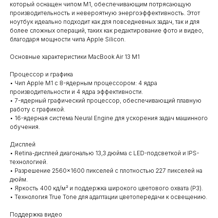
который оснащен чипом M1, обеспечивающим потрясающую
производительность и невероятную энергоэффективность. Этот
ноутбук идеально подходит как для повседневных задач, так и для
более сложных операций, таких как редактирование фото и видео,
благодаря мощности чипа Apple Silicon.
Основные характеристики MacBook Air 13 M1
Процессор и графика
• Чип Apple M1 с 8-ядерным процессором: 4 ядра
производительности и 4 ядра эффективности.
• 7-ядерный графический процессор, обеспечивающий плавную
работу с графикой.
• 16-ядерная система Neural Engine для ускорения задач машинного
обучения.
Дисплей
• Retina-дисплей диагональю 13,3 дюйма с LED-подсветкой и IPS-
технологией.
• Разрешение 2560×1600 пикселей с плотностью 227 пикселей на
дюйм.
• Яркость 400 кд/м² и поддержка широкого цветового охвата (P3).
• Технология True Tone для адаптации цветопередачи к освещению.
Поддержка видео