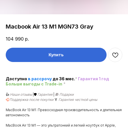
Macbook Air 13 M1 MGN73 Gray
104 990
р.
Купить
Доступно
в рассроч
у
до 36 мес.
*
Гарантия 1 год
Больше выгоды c Trade-in
*
👍
Наши отзывы
|🛡️
Гарантия
|
🎁
Подарки
🎧
Поддержка после покупки
🏅
Гарантия честной цены
MacBook Air 13 M1: Превосходная производительность и длительная
автономность
MacBook Air 13 M1 — это ультратонкий и легкий ноутбук от Apple,