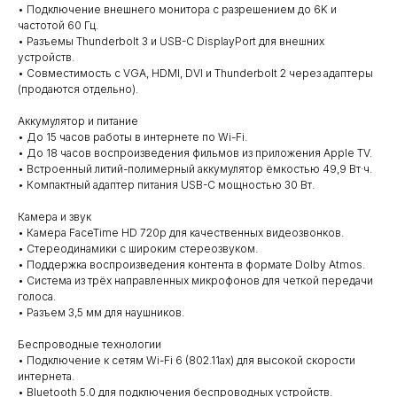
• Подключение внешнего монитора с разрешением до 6K и
частотой 60 Гц.
• Разъемы Thunderbolt 3 и USB-C DisplayPort для внешних
устройств.
• Совместимость с VGA, HDMI, DVI и Thunderbolt 2 через адаптеры
(продаются отдельно).
Аккумулятор и питание
• До 15 часов работы в интернете по Wi-Fi.
• До 18 часов воспроизведения фильмов из приложения Apple TV.
• Встроенный литий-полимерный аккумулятор ёмкостью 49,9 Вт·ч.
• Компактный адаптер питания USB-C мощностью 30 Вт.
Камера и звук
• Камера FaceTime HD 720p для качественных видеозвонков.
• Стереодинамики с широким стереозвуком.
• Поддержка воспроизведения контента в формате Dolby Atmos.
• Система из трёх направленных микрофонов для четкой передачи
голоса.
• Разъем 3,5 мм для наушников.
Беспроводные технологии
• Подключение к сетям Wi-Fi 6 (802.11ax) для высокой скорости
интернета.
• Bluetooth 5.0 для подключения беспроводных устройств.