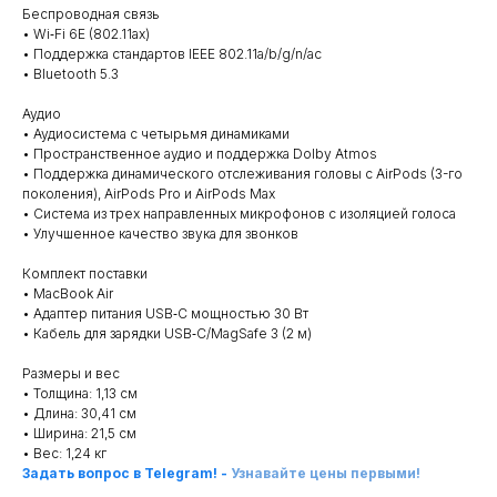
Беспроводная связь
• Wi‑Fi 6E (802.11ax)
• Поддержка стандартов IEEE 802.11a/b/g/n/ac
• Bluetooth 5.3
Аудио
• Аудиосистема с четырьмя динамиками
• Пространственное аудио и поддержка Dolby Atmos
• Поддержка динамического отслеживания головы с AirPods (3-го
поколения), AirPods Pro и AirPods Max
• Система из трех направленных микрофонов с изоляцией голоса
• Улучшенное качество звука для звонков
Комплект поставки
• MacBook Air
• Адаптер питания USB‑C мощностью 30 Вт
• Кабель для зарядки USB‑C/MagSafe 3 (2 м)
Размеры и вес
• Толщина: 1,13 см
• Длина: 30,41 см
• Ширина: 21,5 см
• Вес: 1,24 кг
Задать вопрос в Telegram!
-
Узнавайте цены первыми!