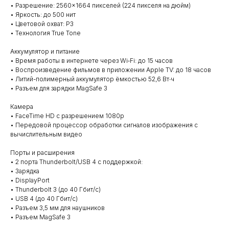
• Разрешение: 2560×1664 пикселей (224 пикселя на дюйм)
• Яркость: до 500 нит
• Цветовой охват: P3
• Технология True Tone
Аккумулятор и питание
• Время работы в интернете через Wi‑Fi: до 15 часов
• Воспроизведение фильмов в приложении Apple TV: до 18 часов
• Литий-полимерный аккумулятор ёмкостью 52,6 Вт∙ч
• Разъем для зарядки MagSafe 3
Камера
• FaceTime HD с разрешением 1080p
• Передовой процессор обработки сигналов изображения с
вычислительным видео
Порты и расширения
• 2 порта Thunderbolt/USB 4 с поддержкой:
• Зарядка
• DisplayPort
• Thunderbolt 3 (до 40 Гбит/с)
• USB 4 (до 40 Гбит/с)
• Разъем 3,5 мм для наушников
• Разъем MagSafe 3