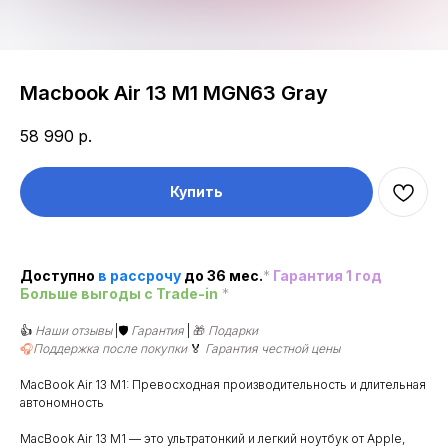
Macbook Air 13 M1 MGN63 Gray
58 990
р.
Купить
Доступно
в рассроч
у
до 36 мес.
*
Гарантия 1 год
Больше выгоды c Trade-in
*
👍
Наши отзывы
|🛡️
Гарантия
|
🎁
Подарки
🎧
Поддержка после покупки
🏅
Гарантия честной цены
MacBook Air 13 M1: Превосходная производительность и длительная
автономность
MacBook Air 13 M1 — это ультратонкий и легкий ноутбук от Apple,