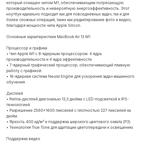
который оснащен чипом M1, обеспечивающим потрясающую
производительность и невероятную энергоэффективность. Этот
ноутбук идеально подходит как для повседневных задач, так и для
более сложных операций, таких как редактирование фото и видео,
благодаря мощности чипа Apple Silicon.
Основные характеристики MacBook Air 13 M1
Процессор и графика
• Чип Apple M1 с 8-ядерным процессором: 4 ядра
производительности и 4 ядра эффективности.
• 7-ядерный графический процессор, обеспечивающий плавную
работу с графикой.
• 16-ядерная система Neural Engine для ускорения задач машинного
обучения.
Дисплей
• Retina-дисплей диагональю 13,3 дюйма с LED-подсветкой и IPS-
технологией.
• Разрешение 2560×1600 пикселей с плотностью 227 пикселей на
дюйм.
• Яркость 400 кд/м² и поддержка широкого цветового охвата (P3).
• Технология True Tone для адаптации цветопередачи к освещению.
Поддержка видео