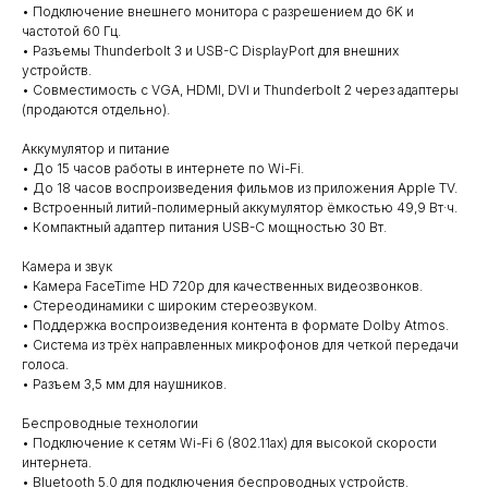
• Подключение внешнего монитора с разрешением до 6K и
частотой 60 Гц.
• Разъемы Thunderbolt 3 и USB-C DisplayPort для внешних
устройств.
• Совместимость с VGA, HDMI, DVI и Thunderbolt 2 через адаптеры
(продаются отдельно).
Аккумулятор и питание
• До 15 часов работы в интернете по Wi-Fi.
• До 18 часов воспроизведения фильмов из приложения Apple TV.
• Встроенный литий-полимерный аккумулятор ёмкостью 49,9 Вт·ч.
• Компактный адаптер питания USB-C мощностью 30 Вт.
Камера и звук
• Камера FaceTime HD 720p для качественных видеозвонков.
• Стереодинамики с широким стереозвуком.
• Поддержка воспроизведения контента в формате Dolby Atmos.
• Система из трёх направленных микрофонов для четкой передачи
голоса.
• Разъем 3,5 мм для наушников.
Беспроводные технологии
• Подключение к сетям Wi-Fi 6 (802.11ax) для высокой скорости
интернета.
• Bluetooth 5.0 для подключения беспроводных устройств.