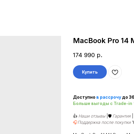
MacBook Pro 14 
174 990
р.
Купить
Доступно
в рассроч
у
до 36
Больше выгоды c Trade-in
👍
Наши отзывы
|🛡️
Гарантия
🎧
Поддержка после покупки