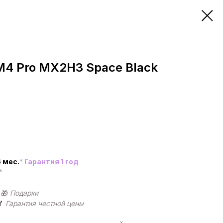
M4 Pro MX2H3 Space Black
 мес.
*
Гарантия 1 год
*
|
🎁
Подарки
🏅
Гарантия честной цены