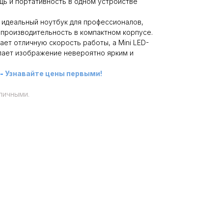
щь и портативность в одном устройстве
о идеальный ноутбук для профессионалов,
производительность в компактном корпусе.
ает отличную скорость работы, а Mini LED-
елает изображение невероятно ярким и
-
Узнавайте цены первыми!
личными.