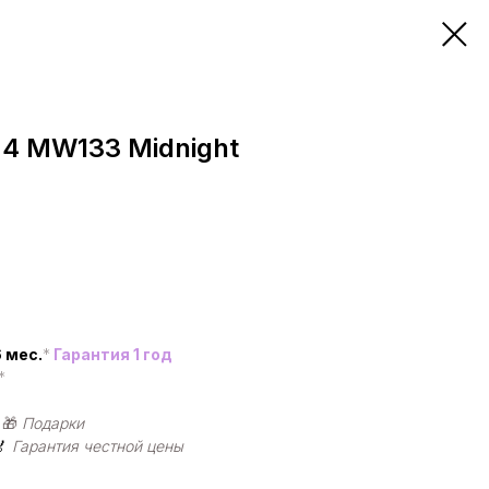
M4 MW133 Midnight
 мес.
*
Гарантия 1 год
*
|
🎁
Подарки
🏅
Гарантия честной цены