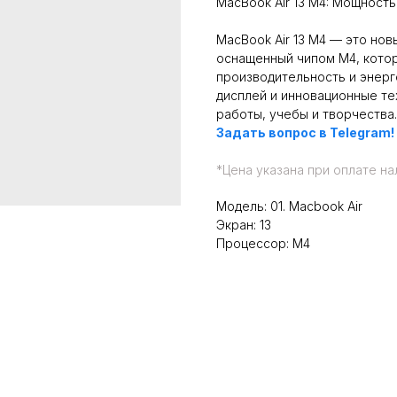
MacBook Air 13 M4: Мощность
MacBook Air 13 M4 — это нов
оснащенный чипом M4, кото
производительность и энерг
дисплей и инновационные т
работы, учебы и творчества.
Задать вопрос в Telegram!
*
Цена указана при оплате на
Модель: 01. Macbook Air
Экран: 13
Процессор: M4