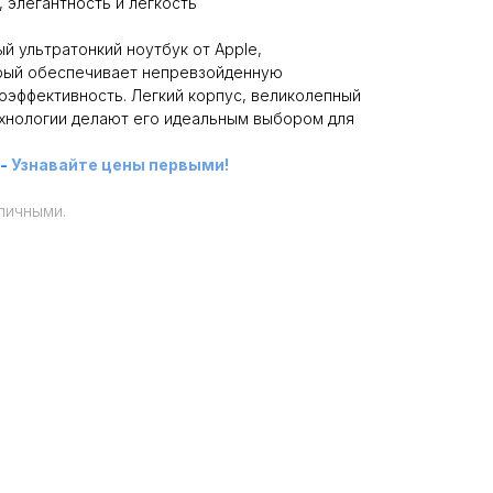
, элегантность и легкость
ый ультратонкий ноутбук от Apple,
рый обеспечивает непревзойденную
оэффективность. Легкий корпус, великолепный
ехнологии делают его идеальным выбором для
-
Узнавайте цены первыми!
личными.