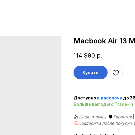
Macbook Air 13 
114 990
р.
Купить
Доступно
в рассроч
у
до 36
Больше выгоды c Trade-in
👍
Наши отзывы
|🛡️
Гарантия
🎧
Поддержка после покупки