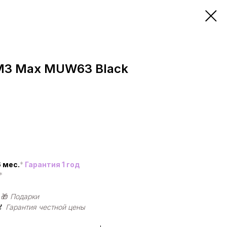
 M3 Max MUW63 Black
 мес.
*
Гарантия 1 год
*
|
🎁
Подарки
🏅
Гарантия честной цены