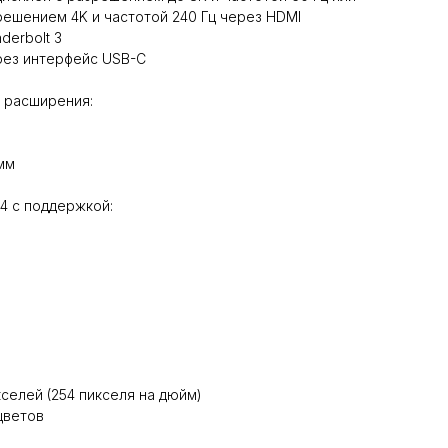
решением 4K и частотой 240 Гц через HDMI
derbolt 3
ерез интерфейс USB-C
 расширения:
мм
 4 с поддержкой:
)
селей (254 пикселя на дюйм)
цветов