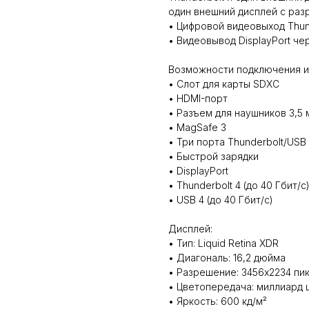
один внешний дисплей с раз
• Цифровой видеовыход Thun
• Видеовывод DisplayPort ч
Возможности подключения и
• Слот для карты SDXC
• HDMI-порт
• Разъем для наушников 3,5 
• MagSafe 3
• Три порта Thunderbolt/USB
• Быстрой зарядки
• DisplayPort
• Thunderbolt 4 (до 40 Гбит/с
• USB 4 (до 40 Гбит/с)
Дисплей:
• Тип: Liquid Retina XDR
• Диагональ: 16,2 дюйма
• Разрешение: 3456x2234 пик
• Цветопередача: миллиард 
• Яркость: 600 кд/м²