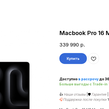
Macbook Pro 16
339 990
р.
Купить
Доступно
в рассроч
у
до 36
Больше выгоды c Trade-in
👍
Наши отзывы
|🛡️
Гарантия
🎧
Поддержка после покупки