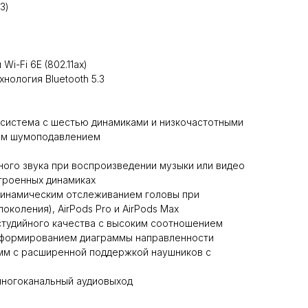
3)
Wi-Fi 6E (802.11ax)
хнология Bluetooth 5.3
осистема с шестью динамиками и низкочастотными
ым шумоподавлением
ого звука при воспроизведении музыки или видео
строенных динамиках
динамическим отслеживанием головы при
поколения), AirPods Pro и AirPods Max
студийного качества с высоким соотношением
 формированием диаграммы направленности
 мм с расширенной поддержкой наушников с
многоканальный аудиовыход