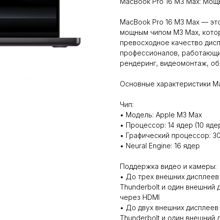
MacBook Pro 16 M3 Max: Мощ
MacBook Pro 16 M3 Max — эт
мощным чипом M3 Max, кото
превосходное качество дисп
профессионалов, работающих
рендеринг, видеомонтаж, об
Основные характеристики Ma
Чип:
• Модель: Apple M3 Max
• Процессор: 14 ядер (10 яд
• Графический процессор: 3
• Neural Engine: 16 ядер
Поддержка видео и камеры:
• До трех внешних дисплеев
Thunderbolt и один внешний 
через HDMI
• До двух внешних дисплеев
Thunderbolt и один внешний 