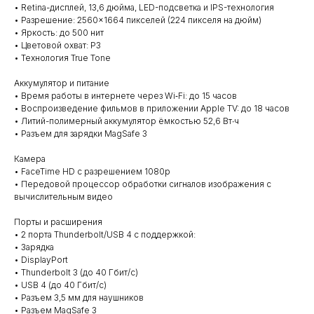
• Retina-дисплей, 13,6 дюйма, LED-подсветка и IPS-технология
• Разрешение: 2560×1664 пикселей (224 пикселя на дюйм)
• Яркость: до 500 нит
• Цветовой охват: P3
• Технология True Tone
Аккумулятор и питание
• Время работы в интернете через Wi‑Fi: до 15 часов
• Воспроизведение фильмов в приложении Apple TV: до 18 часов
• Литий-полимерный аккумулятор ёмкостью 52,6 Вт∙ч
• Разъем для зарядки MagSafe 3
Камера
• FaceTime HD с разрешением 1080p
• Передовой процессор обработки сигналов изображения с
вычислительным видео
Порты и расширения
• 2 порта Thunderbolt/USB 4 с поддержкой:
• Зарядка
• DisplayPort
• Thunderbolt 3 (до 40 Гбит/с)
• USB 4 (до 40 Гбит/с)
• Разъем 3,5 мм для наушников
• Разъем MagSafe 3