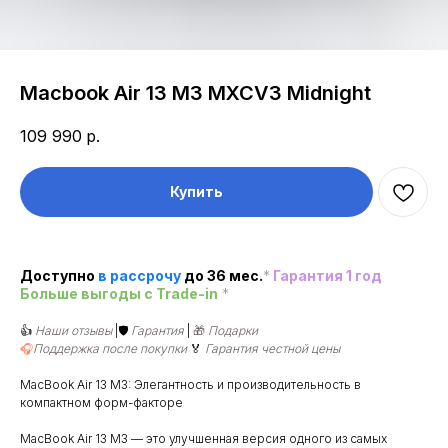
Macbook Air 13 M3 MXCV3 Midnight
109 990
р.
Купить
Доступно
в рассроч
у
до 36 мес.
*
Гарантия 1 год
Больше выгоды c Trade-in
*
👍
Наши отзывы
|🛡️
Гарантия
|
🎁
Подарки
🎧
Поддержка после покупки
🏅
Гарантия честной цены
MacBook Air 13 M3: Элегантность и производительность в
компактном форм-факторе
MacBook Air 13 M3 — это улучшенная версия одного из самых