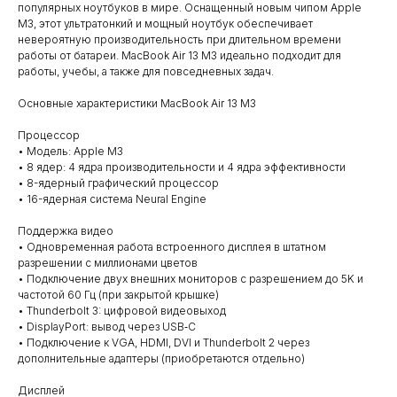
популярных ноутбуков в мире. Оснащенный новым чипом Apple
M3, этот ультратонкий и мощный ноутбук обеспечивает
невероятную производительность при длительном времени
работы от батареи. MacBook Air 13 M3 идеально подходит для
работы, учебы, а также для повседневных задач.
Основные характеристики MacBook Air 13 M3
Процессор
• Модель: Apple M3
• 8 ядер: 4 ядра производительности и 4 ядра эффективности
• 8-ядерный графический процессор
• 16-ядерная система Neural Engine
Поддержка видео
• Одновременная работа встроенного дисплея в штатном
разрешении с миллионами цветов
• Подключение двух внешних мониторов с разрешением до 5K и
частотой 60 Гц (при закрытой крышке)
• Thunderbolt 3: цифровой видеовыход
• DisplayPort: вывод через USB‑C
• Подключение к VGA, HDMI, DVI и Thunderbolt 2 через
дополнительные адаптеры (приобретаются отдельно)
Дисплей