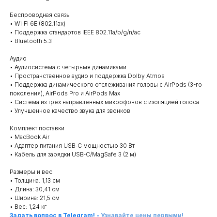
Беспроводная связь
• Wi‑Fi 6E (802.11ax)
• Поддержка стандартов IEEE 802.11a/b/g/n/ac
• Bluetooth 5.3
Аудио
• Аудиосистема с четырьмя динамиками
• Пространственное аудио и поддержка Dolby Atmos
• Поддержка динамического отслеживания головы с AirPods (3-го
поколения), AirPods Pro и AirPods Max
• Система из трех направленных микрофонов с изоляцией голоса
• Улучшенное качество звука для звонков
Комплект поставки
• MacBook Air
• Адаптер питания USB‑C мощностью 30 Вт
• Кабель для зарядки USB‑C/MagSafe 3 (2 м)
Размеры и вес
• Толщина: 1,13 см
• Длина: 30,41 см
• Ширина: 21,5 см
• Вес: 1,24 кг
Задать вопрос в Telegram!
-
Узнавайте цены первыми!