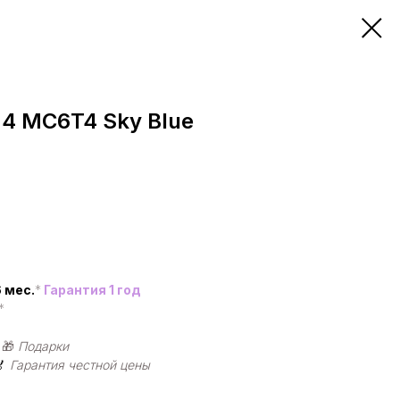
M4 MC6T4 Sky Blue
 мес.
*
Гарантия 1 год
*
|
🎁
Подарки
🏅
Гарантия честной цены