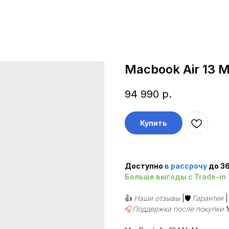
Macbook Air 13 
94 990
р.
Купить
Доступно
в рассроч
у
до 36
Больше выгоды c Trade-in
👍
Наши отзывы
|🛡️
Гарантия
🎧
Поддержка после покупки