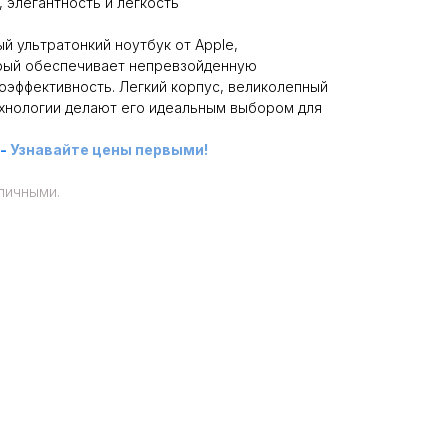
, элегантность и легкость
ый ультратонкий ноутбук от Apple,
рый обеспечивает непревзойденную
оэффективность. Легкий корпус, великолепный
ехнологии делают его идеальным выбором для
-
Узнавайте цены первыми!
личными.