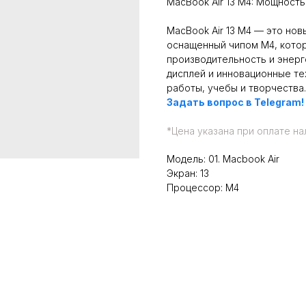
MacBook Air 13 M4: Мощность
MacBook Air 13 M4 — это нов
оснащенный чипом M4, кото
производительность и энерг
дисплей и инновационные т
работы, учебы и творчества.
Задать вопрос в Telegram!
*
Цена указана при оплате на
Модель: 01. Macbook Air
Экран: 13
Процессор: M4