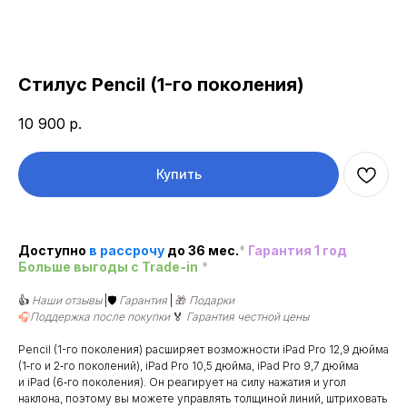
Стилус Pencil (1-го поколения)
10 900
р.
Купить
Доступно
в рассроч
у
до 36 мес.
*
Гарантия 1 год
Больше выгоды c Trade-in
*
👍
Наши отзывы
|🛡️
Гарантия
|
🎁
Подарки
🎧
Поддержка после покупки
🏅
Гарантия честной цены
Pencil (1-го поколения) расширяет возможности iPad Pro 12,9 дюйма
(1‑го и 2‑го поколений), iPad Pro 10,5 дюйма, iPad Pro 9,7 дюйма
и iPad (6‑го поколения). Он реагирует на силу нажатия и угол
наклона, поэтому вы можете управлять толщиной линий, штриховать