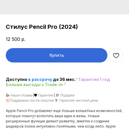
Стилус Pencil Pro (2024)
12 500
р.
Купить
Доступно
в рассроч
у
до 36 мес.
*
Гарантия 1 год
Больше выгоды c Trade-in
*
👍
Наши отзывы
|🛡️
Гарантия
|
🎁
Подарки
🎧
Поддержка после покупки
🏅
Гарантия честной цены
Apple Pencil Pro добавляет еще больше волшебных возможностей,
которые помогут воплотить ваши идеи в жизнь. Новые
расширенные функции делают разметку, заметки и создание
шедевров более интуитивно понятными, чем когда-либо. Apple