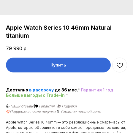
Apple Watch Series 10 46mm Natural
titanium
79 990
р.
Купить
Доступно
в рассроч
у
до 36 мес.
*
Гарантия 1 год
Больше выгоды c Trade-in
*
👍
Наши отзывы
|🛡️
Гарантия
|
🎁
Подарки
🎧
Поддержка после покупки
🏅
Гарантия честной цены
Apple Watch Series 10 46mm — это революционные смарт-часы от
Apple, которые объединяют в себе самые передовые технологии,
улучшенные функции для здоровья и фитнеса, а также стильный и