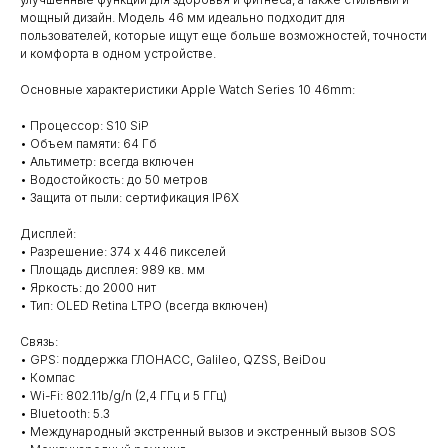
мощный дизайн. Модель 46 мм идеально подходит для
пользователей, которые ищут еще больше возможностей, точности
и комфорта в одном устройстве.
Основные характеристики Apple Watch Series 10 46mm:
• Процессор: S10 SiP
• Объем памяти: 64 Гб
• Альтиметр: всегда включен
• Водостойкость: до 50 метров
• Защита от пыли: сертификация IP6X
Дисплей:
• Разрешение: 374 x 446 пикселей
• Площадь дисплея: 989 кв. мм
• Яркость: до 2000 нит
• Тип: OLED Retina LTPO (всегда включен)
Связь:
• GPS: поддержка ГЛОНАСС, Galileo, QZSS, BeiDou
• Компас
• Wi-Fi: 802.11b/g/n (2,4 ГГц и 5 ГГц)
• Bluetooth: 5.3
• Международный экстренный вызов и экстренный вызов SOS