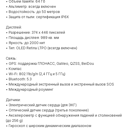
• Объем памяти: 64 Гб
• Альтиметр: всегда включен
• Водостойкость: до 50 метров
• Защита от пыли: сертификация IP6X
Дисплей:
• Разрешение: 374 x 446 пикселей
• Площадь дисплея: 989 кв. мм
• Яркость: до 2000 нит
• Тип: OLED Retina LTPO (всегда включен)
Связь:
• GPS: поддержка ГЛОНАСС, Galileo, QZSS, BeiDou
• Компас
• Wi-Fi: 802.11b/g/n (2,4 ГГц и 5 ГГц)
• Bluetooth: 5.3
• Международный экстренный вызов и экстренный вызов SOS
• Международный роуминг
Датчики:
• Электрический датчик сердца (для ЭКГ)
• Оптический датчик сердца (третье поколение)
• Акселерометр с функцией обнаружения падений и столкновений
(до 256 g)
• Гироскоп с широким динамическим диапазоном