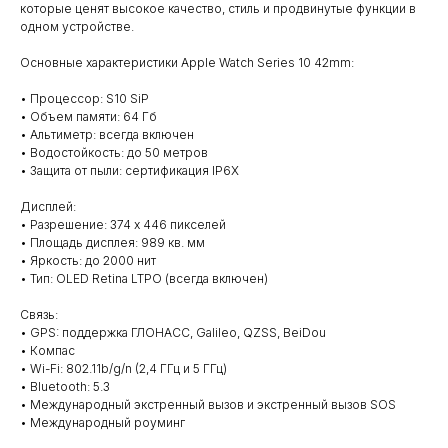
которые ценят высокое качество, стиль и продвинутые функции в
одном устройстве.
Основные характеристики Apple Watch Series 10 42mm:
• Процессор: S10 SiP
• Объем памяти: 64 Гб
• Альтиметр: всегда включен
• Водостойкость: до 50 метров
• Защита от пыли: сертификация IP6X
Дисплей:
• Разрешение: 374 x 446 пикселей
• Площадь дисплея: 989 кв. мм
• Яркость: до 2000 нит
• Тип: OLED Retina LTPO (всегда включен)
Связь:
• GPS: поддержка ГЛОНАСС, Galileo, QZSS, BeiDou
• Компас
• Wi-Fi: 802.11b/g/n (2,4 ГГц и 5 ГГц)
• Bluetooth: 5.3
• Международный экстренный вызов и экстренный вызов SOS
• Международный роуминг