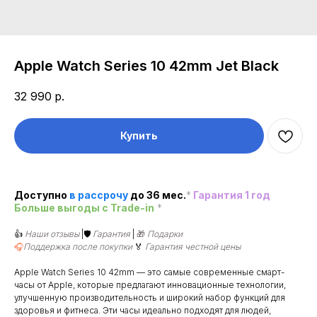
Apple Watch Series 10 42mm Jet Black
32 990
р.
Купить
Доступно
в рассроч
у
до 36 мес.
*
Гарантия 1 год
Больше выгоды c Trade-in
*
👍
Наши отзывы
|🛡️
Гарантия
|
🎁
Подарки
🎧
Поддержка после покупки
🏅
Гарантия честной цены
Apple Watch Series 10 42mm — это самые современные смарт-
часы от Apple, которые предлагают инновационные технологии,
улучшенную производительность и широкий набор функций для
здоровья и фитнеса. Эти часы идеально подходят для людей,