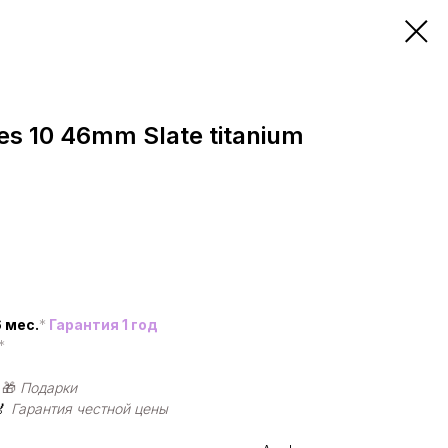
es 10 46mm Slate titanium
 мес.
*
Гарантия 1 год
*
|
🎁
Подарки
🏅
Гарантия честной цены