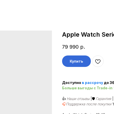
Apple Watch Seri
79 990
р.
Купить
Доступно
в рассроч
у
до 36
Больше выгоды c Trade-in
👍
Наши отзывы
|🛡️
Гарантия
🎧
Поддержка после покупки