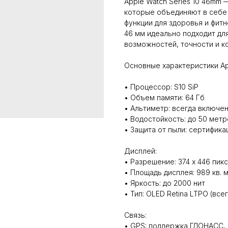
Apple Watch Series 10 46mm
которые объединяют в себе
функции для здоровья и фитн
46 мм идеально подходит дл
возможностей, точности и к
Основные характеристики App
• Процессор: S10 SiP
• Объем памяти: 64 Гб
• Альтиметр: всегда включе
• Водостойкость: до 50 метр
• Защита от пыли: сертифика
Дисплей:
• Разрешение: 374 x 446 пик
• Площадь дисплея: 989 кв. 
• Яркость: до 2000 нит
• Тип: OLED Retina LTPO (все
Связь:
• GPS: поддержка ГЛОНАСС, G