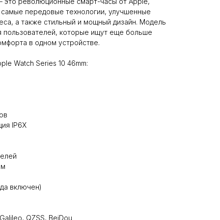
 — это революционные смарт-часы от Apple,
 самые передовые технологии, улучшенные
еса, а также стильный и мощный дизайн. Модель
я пользователей, которые ищут еще больше
омфорта в одном устройстве.
le Watch Series 10 46mm:
н
ов
ция IP6X
селей
мм
гда включен)
alileo, QZSS, BeiDou