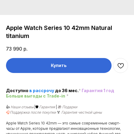
Apple Watch Series 10 42mm Natural
titanium
73 990
р.
Купить
Доступно
в рассроч
у
до 36 мес.
*
Гарантия 1 год
Больше выгоды c Trade-in
*
👍
Наши отзывы
|🛡️
Гарантия
|
🎁
Подарки
🎧
Поддержка после покупки
🏅
Гарантия честной цены
Apple Watch Series 10 42mm — это самые современные смарт-
часы от Apple, которые предлагают инновационные технологии,
улучшенную производительность и широкий набор функций для