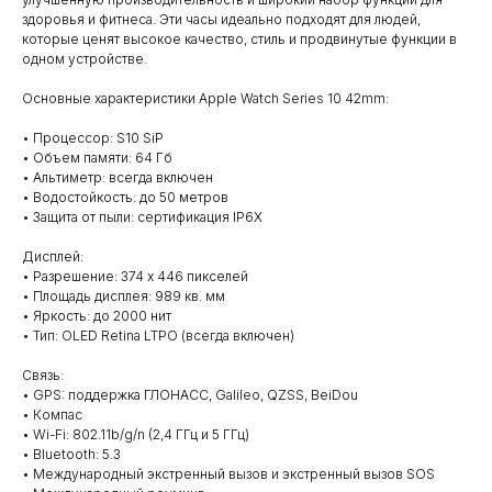
здоровья и фитнеса. Эти часы идеально подходят для людей,
которые ценят высокое качество, стиль и продвинутые функции в
одном устройстве.
Основные характеристики Apple Watch Series 10 42mm:
• Процессор: S10 SiP
• Объем памяти: 64 Гб
• Альтиметр: всегда включен
• Водостойкость: до 50 метров
• Защита от пыли: сертификация IP6X
Дисплей:
• Разрешение: 374 x 446 пикселей
• Площадь дисплея: 989 кв. мм
• Яркость: до 2000 нит
• Тип: OLED Retina LTPO (всегда включен)
Связь:
• GPS: поддержка ГЛОНАСС, Galileo, QZSS, BeiDou
• Компас
• Wi-Fi: 802.11b/g/n (2,4 ГГц и 5 ГГц)
• Bluetooth: 5.3
• Международный экстренный вызов и экстренный вызов SOS