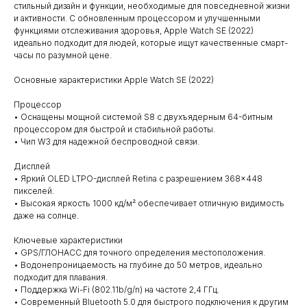
стильный дизайн и функции, необходимые для повседневной жизни
и активности. С обновленным процессором и улучшенными
функциями отслеживания здоровья, Apple Watch SE (2022)
идеально подходит для людей, которые ищут качественные смарт-
часы по разумной цене.
Основные характеристики Apple Watch SE (2022)
Процессор
• Оснащены мощной системой S8 с двухъядерным 64-битным
процессором для быстрой и стабильной работы.
• Чип W3 для надежной беспроводной связи.
Дисплей
• Яркий OLED LTPO-дисплей Retina с разрешением 368×448
пикселей.
• Высокая яркость 1000 кд/м² обеспечивает отличную видимость
даже на солнце.
Ключевые характеристики
• GPS/ГЛОНАСС для точного определения местоположения.
• Водонепроницаемость на глубине до 50 метров, идеально
подходит для плавания.
• Поддержка Wi-Fi (802.11b/g/n) на частоте 2,4 ГГц.
• Современный Bluetooth 5.0 для быстрого подключения к другим