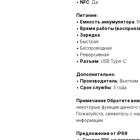
•
NFC
: Да
Питание:
•
Емкость аккумулятора
: 
•
Время работы (воспроиз
•
Зарядка
:
• Быстрая
• Беспроводная
• Реверсивная
•
Разъем
: USB Type-C
Дополнительно:
•
Производитель
: Вьетнам
•
Срок службы
: 3 года
Примечание Обратите вни
некоторые функции данного 
Пожалуйста, свяжитесь с н
информации.
Предложения от iP69
Скидка 10% на аксессуа