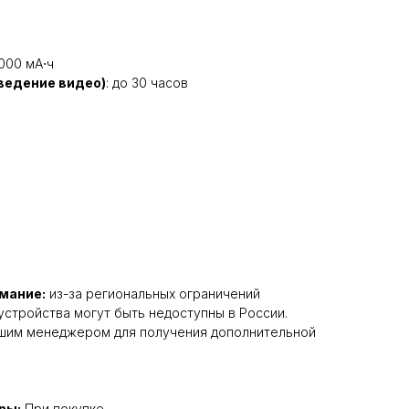
5000 мА⋅ч
ведение видео)
: до 30 часов
мание:
из-за региональных ограничений
устройства могут быть недоступны в России.
ашим менеджером для получения дополнительной
ры:
При покупке