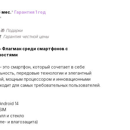
 мес.
*
Гарантия 1 год
*
|
🎁
Подарки
🏅
Гарантия честной цены
 — Флагман среди смартфонов с
ностями
 это смартфон, который сочетает в себе
ьность, передовые технологии и элегантный
рой, мощным процессором и инновационными
дходит для самых требовательных пользователей.
 Android 14
eSIM
алл и стекло
ыле- и влагозащита)