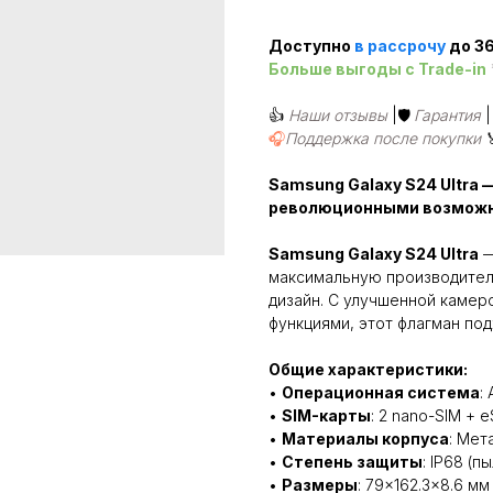
Доступно
в рассроч
у
до 36
Больше выгоды c Trade-in
👍
Наши отзывы
|🛡️
Гарантия
🎧
Поддержка после покупки
Samsung Galaxy S24 Ultra
революционными возмож
Samsung Galaxy S24 Ultra
—
максимальную производител
дизайн. С улучшенной каме
функциями, этот флагман по
Общие характеристики:
•
Операционная система
:
•
SIM-карты
: 2 nano-SIM + 
•
Материалы корпуса
: Мет
•
Степень защиты
: IP68 (п
•
Размеры
: 79×162.3×8.6 мм