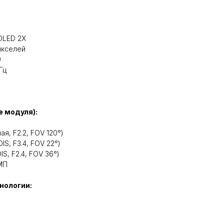
MOLED 2X
икселей
9
 Гц
 модуля):
я, F2.2, FOV 120°)
IS, F3.4, FOV 22°)
IS, F2.4, FOV 36°)
 МП
нологии: