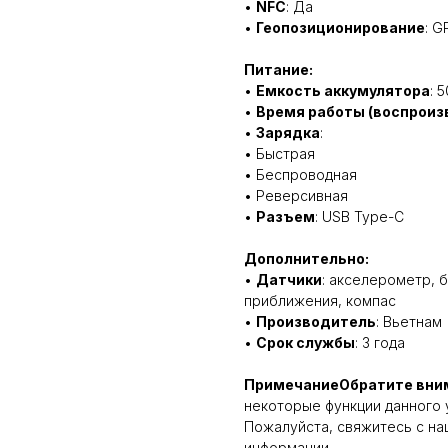
•
NFC
: Да
•
Геопозиционирование
: G
Питание:
•
Емкость аккумулятора
: 
•
Время работы (воспроиз
•
Зарядка
:
• Быстрая
• Беспроводная
• Реверсивная
•
Разъем
: USB Type-C
Дополнительно:
•
Датчики
: акселерометр, 
приближения, компас
•
Производитель
: Вьетнам
•
Срок службы
: 3 года
ПримечаниеОбратите вни
некоторые функции данного 
Пожалуйста, свяжитесь с н
информации.