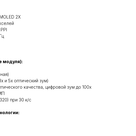
 AMOLED 2X
икселей
 PPI
 Гц
 модуля):
ная)
3x и 5x оптический зум)
 оптического качества, цифровой зум до 100x
 МП
320) при 30 к/с
нологии: