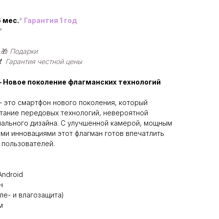
 мес.
*
Гарантия 1 год
*
|
🎁
Подарки
🏅
Гарантия честной цены
 — Новое поколение флагманских технологий
 это смартфон нового поколения, который
тание передовых технологий, невероятной
ального дизайна. С улучшенной камерой, мощным
и инновациями этот флагман готов впечатлить
 пользователей.
 Android
н
ыле- и влагозащита)
м