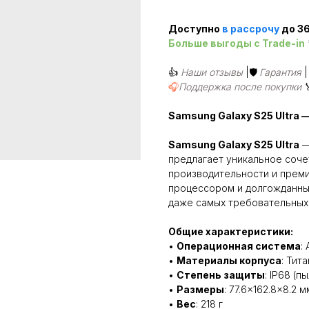
Доступно
в рассроч
у
до 36
Больше выгоды c Trade-in
👍
Наши отзывы
|🛡️
Гарантия
🎧
Поддержка после покупки
Samsung Galaxy S25 Ultra
Samsung Galaxy S25 Ultra
—
предлагает уникальное соче
производительности и преми
процессором и долгожданным
даже самых требовательных
Общие характеристики:
•
Операционная система
:
•
Материалы корпуса
: Тита
•
Степень защиты
: IP68 (п
•
Размеры
: 77.6×162.8×8.2 м
•
Вес
: 218 г