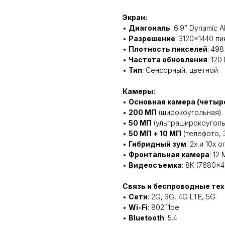
Экран:
•
Диагональ
: 6.9” Dynamic
•
Разрешение
: 3120×1440 п
•
Плотность пикселей
: 498
•
Частота обновления
: 120
•
Тип
: Сенсорный, цветной
Камеры:
•
Основная камера (четыре
•
200 МП
(широкоугольная)
•
50 МП
(ультраширокоуголь
•
50 МП + 10 МП
(телефото, 
•
Гибридный зум
: 2x и 10x
•
Фронтальная камера
: 12
•
Видеосъемка
: 8K (7680×4
Связь и беспроводные тех
•
Сети
: 2G, 3G, 4G LTE, 5G
•
Wi-Fi
: 802.11be
•
Bluetooth
: 5.4