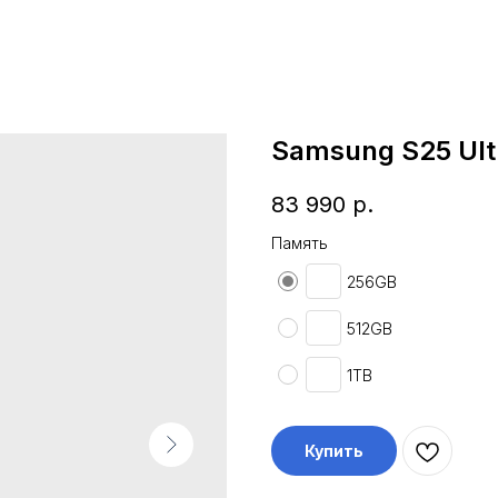
Samsung S25 Ultr
83 990
р.
Память
256GB
512GB
1TB
Купить