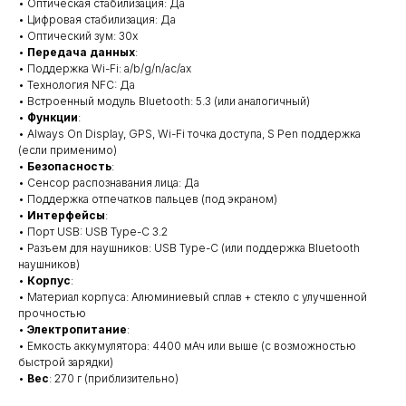
• Оптическая стабилизация: Да
• Цифровая стабилизация: Да
• Оптический зум: 30x
•
Передача данных
:
• Поддержка Wi-Fi: a/b/g/n/ac/ax
• Технология NFC: Да
• Встроенный модуль Bluetooth: 5.3 (или аналогичный)
•
Функции
:
• Always On Display, GPS, Wi-Fi точка доступа, S Pen поддержка
(если применимо)
•
Безопасность
:
• Сенсор распознавания лица: Да
• Поддержка отпечатков пальцев (под экраном)
•
Интерфейсы
:
• Порт USB: USB Type-C 3.2
• Разъем для наушников: USB Type-C (или поддержка Bluetooth
наушников)
•
Корпус
:
• Материал корпуса: Алюминиевый сплав + стекло с улучшенной
прочностью
•
Электропитание
:
• Емкость аккумулятора: 4400 мАч или выше (с возможностью
быстрой зарядки)
•
Вес
: 270 г (приблизительно)