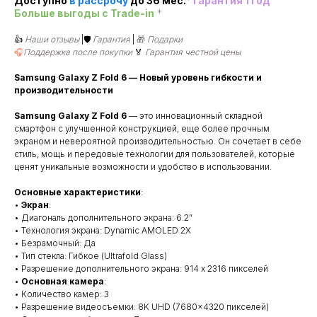
Доступно
в рассроч
у
до 36 мес.
*
Гарантия 1 год
Больше выгоды c Trade-in
*
👍
Наши отзывы
|🛡️
Гарантия
|
🎁
Подарки
🎧
Поддержка после покупки
🏅
Гарантия честной цены
Samsung Galaxy Z Fold 6 — Новый уровень гибкости и
производительности
Samsung Galaxy Z Fold 6
— это инновационный складной
смартфон с улучшенной конструкцией, еще более прочным
экраном и невероятной производительностью. Он сочетает в себе
стиль, мощь и передовые технологии для пользователей, которые
ценят уникальные возможности и удобство в использовании.
Основные характеристики
:
•
Экран
:
• Диагональ дополнительного экрана: 6.2”
• Технология экрана: Dynamic AMOLED 2X
• Безрамочный: Да
• Тип стекла: Гибкое (Ultrafold Glass)
• Разрешение дополнительного экрана: 914 x 2316 пикселей
•
Основная камера
:
• Количество камер: 3
• Разрешение видеосъемки: 8K UHD (7680x4320 пикселей)