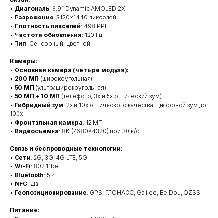
•
Диагональ
: 6.9” Dynamic AMOLED 2X
•
Разрешение
: 3120×1440 пикселей
•
Плотность пикселей
: 498 PPI
•
Частота обновления
: 120 Гц
•
Тип
: Сенсорный, цветной
Камеры:
•
Основная камера (четыре модуля):
•
200 МП
(широкоугольная)
•
50 МП
(ультраширокоугольная)
•
50 МП + 10 МП
(телефото, 3x и 5x оптический зум)
•
Гибридный зум
: 2x и 10x оптического качества, цифровой зум до
100x
•
Фронтальная камера
: 12 МП
•
Видеосъемка
: 8K (7680×4320) при 30 к/с
Связь и беспроводные технологии:
•
Сети
: 2G, 3G, 4G LTE, 5G
•
Wi-Fi
: 802.11be
•
Bluetooth
: 5.4
•
NFC
: Да
•
Геопозиционирование
: GPS, ГЛОНАСС, Galileo, BeiDou, QZSS
Питание: