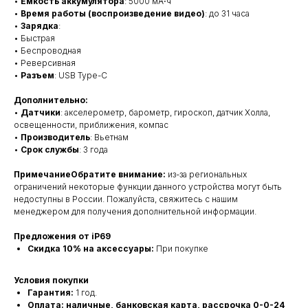
•
Емкость аккумулятора
: 5000 мА⋅ч
•
Время работы (воспроизведение видео)
: до 31 часа
•
Зарядка
:
• Быстрая
• Беспроводная
• Реверсивная
•
Разъем
: USB Type-C
Дополнительно:
•
Датчики
: акселерометр, барометр, гироскоп, датчик Холла,
освещенности, приближения, компас
•
Производитель
: Вьетнам
•
Срок службы
: 3 года
ПримечаниеОбратите внимание:
из-за региональных
ограничений некоторые функции данного устройства могут быть
недоступны в России. Пожалуйста, свяжитесь с нашим
менеджером для получения дополнительной информации.
Предложения от iP69
Скидка 10% на аксессуары:
При покупке
Условия покупки
Гарантия:
1 год.
Оплата: наличные, банковская карта, рассрочка 0-0-24