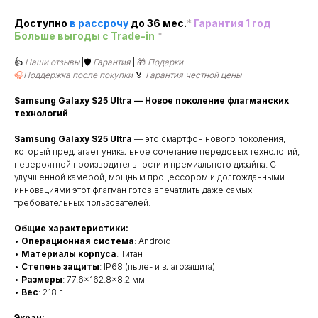
Доступно
в рассроч
у
до 36 мес.
*
Гарантия 1 год
Больше выгоды c Trade-in
*
👍
Наши отзывы
|🛡️
Гарантия
|
🎁
Подарки
🎧
Поддержка после покупки
🏅
Гарантия честной цены
Samsung Galaxy S25 Ultra — Новое поколение флагманских
технологий
Samsung Galaxy S25 Ultra
— это смартфон нового поколения,
который предлагает уникальное сочетание передовых технологий,
невероятной производительности и премиального дизайна. С
улучшенной камерой, мощным процессором и долгожданными
инновациями этот флагман готов впечатлить даже самых
требовательных пользователей.
Общие характеристики:
•
Операционная система
: Android
•
Материалы корпуса
: Титан
•
Степень защиты
: IP68 (пыле- и влагозащита)
•
Размеры
: 77.6×162.8×8.2 мм
•
Вес
: 218 г
Экран: