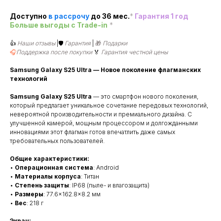
Доступно
в рассроч
у
до 36 мес.
*
Гарантия 1 год
Больше выгоды c Trade-in
*
👍
Наши отзывы
|🛡️
Гарантия
|
🎁
Подарки
🎧
Поддержка после покупки
🏅
Гарантия честной цены
Samsung Galaxy S25 Ultra — Новое поколение флагманских
технологий
Samsung Galaxy S25 Ultra
— это смартфон нового поколения,
который предлагает уникальное сочетание передовых технологий,
невероятной производительности и премиального дизайна. С
улучшенной камерой, мощным процессором и долгожданными
инновациями этот флагман готов впечатлить даже самых
требовательных пользователей.
Общие характеристики:
•
Операционная система
: Android
•
Материалы корпуса
: Титан
•
Степень защиты
: IP68 (пыле- и влагозащита)
•
Размеры
: 77.6×162.8×8.2 мм
•
Вес
: 218 г
Экран: