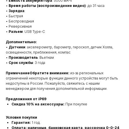
•
Емкость аккумулятора
: 5000 мА⋅ч
•
Время работы (воспроизведение видео)
: до 31 часа
•
Зарядка
:
• Быстрая
• Беспроводная
• Реверсивная
•
Разъем
: USB Type-C
Дополнительно:
•
Датчики
: акселерометр, барометр, гироскоп, датчик Холла,
освещенности, приближения, компас
•
Производитель
: Вьетнам
•
Срок службы
: 3 года
ПримечаниеОбратите внимание:
из-за региональных
ограничений некоторые функции данного устройства могут быть
недоступны в России. Пожалуйста, свяжитесь с нашим
менеджером для получения дополнительной информации.
Предложения от iP69
Скидка 10% на аксессуары:
При покупке
Условия покупки
Гарантия:
1 год.
Оплата: наличные, банковская карта, рассрочка 0-0-24