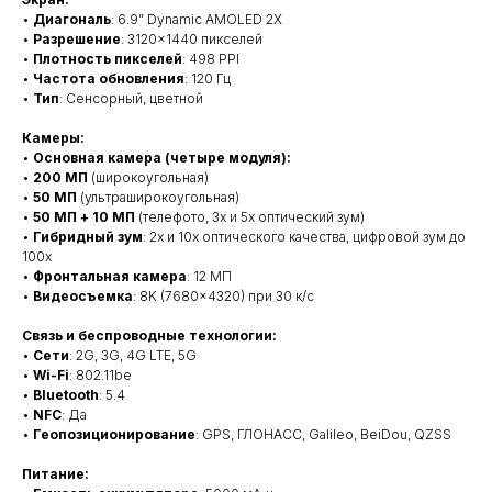
•
Диагональ
: 6.9” Dynamic AMOLED 2X
•
Разрешение
: 3120×1440 пикселей
•
Плотность пикселей
: 498 PPI
•
Частота обновления
: 120 Гц
•
Тип
: Сенсорный, цветной
Камеры:
•
Основная камера (четыре модуля):
•
200 МП
(широкоугольная)
•
50 МП
(ультраширокоугольная)
•
50 МП + 10 МП
(телефото, 3x и 5x оптический зум)
•
Гибридный зум
: 2x и 10x оптического качества, цифровой зум до
100x
•
Фронтальная камера
: 12 МП
•
Видеосъемка
: 8K (7680×4320) при 30 к/с
Связь и беспроводные технологии:
•
Сети
: 2G, 3G, 4G LTE, 5G
•
Wi-Fi
: 802.11be
•
Bluetooth
: 5.4
•
NFC
: Да
•
Геопозиционирование
: GPS, ГЛОНАСС, Galileo, BeiDou, QZSS
Питание: