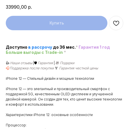
33990,00
р.
Купить
Доступно
в рассроч
у
до 36 мес.
*
Гарантия 1 год
Больше выгоды c Trade-in
*
👍
Наши отзывы
|🛡️
Гарантия
|
🎁
Подарки
🎧
Поддержка после покупки
🏅
Гарантия честной цены
iPhone 12 — Стильный дизайн и мощные технологии
iPhone 12 — это элегантный и производительный смартфон с
поддержкой 5G, качественным OLED-дисплеем и улучшенной
двойной камерой. Он создан для тех, кто ценит высокие технологии
и комфорт в использовании.
Характеристики iPhone 12: основные особенности
Процессор: