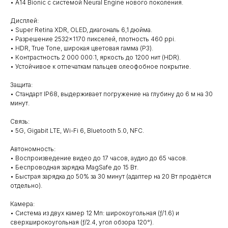
• A14 Bionic с системой Neural Engine нового поколения.
Дисплей:
• Super Retina XDR, OLED, диагональ 6,1 дюйма.
• Разрешение 2532×1170 пикселей, плотность 460 ppi.
• HDR, True Tone, широкая цветовая гамма (P3).
• Контрастность 2 000 000:1, яркость до 1200 нит (HDR).
• Устойчивое к отпечаткам пальцев олеофобное покрытие.
Защита:
• Стандарт IP68, выдерживает погружение на глубину до 6 м на 30
минут.
Связь:
• 5G, Gigabit LTE, Wi-Fi 6, Bluetooth 5.0, NFC.
Автономность:
• Воспроизведение видео до 17 часов, аудио до 65 часов.
• Беспроводная зарядка MagSafe до 15 Вт.
• Быстрая зарядка до 50% за 30 минут (адаптер на 20 Вт продаётся
отдельно).
Камера:
• Система из двух камер 12 Мп: широкоугольная (ƒ/1.6) и
сверхширокоугольная (ƒ/2.4, угол обзора 120°).