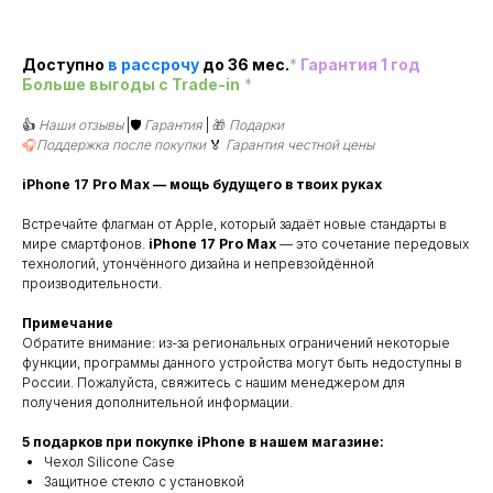
Доступно
в рассроч
у
до 36 мес.
*
Гарантия 1 год
Больше выгоды c Trade-in
*
👍
Наши отзывы
|🛡️
Гарантия
|
🎁
Подарки
🎧
Поддержка после покупки
🏅
Гарантия честной цены
iPhone 17 Pro Max — мощь будущего в твоих руках
Встречайте флагман от Apple, который задаёт новые стандарты в
мире смартфонов.
iPhone 17 Pro Max
— это сочетание передовых
технологий, утончённого дизайна и непревзойдённой
производительности.
Примечание
Обратите внимание: из-за региональных ограничений некоторые
функции, программы данного устройства могут быть недоступны в
России. Пожалуйста, свяжитесь с нашим менеджером для
получения дополнительной информации.
5 подарков при покупке iPhone в нашем магазине:
Чехол Silicone Case
Защитное стекло с установкой