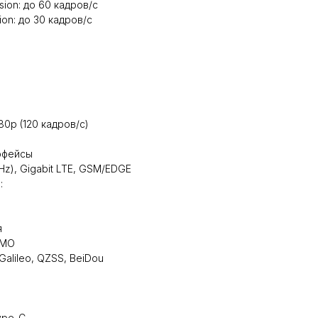
ion: до 60 кадров/с
on: до 30 кадров/с
0p (120 кадров/с)
рфейсы
Hz), Gigabit LTE, GSM/EDGE
:
я
IMO
Galileo, QZSS, BeiDou
ype-C