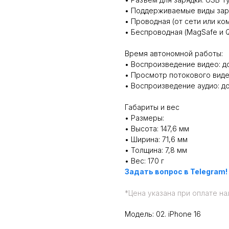
• Поддерживаемые виды зар
• Проводная (от сети или к
• Беспроводная (MagSafe и 
Время автономной работы:
• Воспроизведение видео: д
• Просмотр потокового видео
• Воспроизведение аудио: д
Габариты и вес
• Размеры:
• Высота: 147,6 мм
• Ширина: 71,6 мм
• Толщина: 7,8 мм
• Вес: 170 г
Задать вопрос в Telegram!
*
Цена указана при оплате на
Модель: 02. iPhone 16