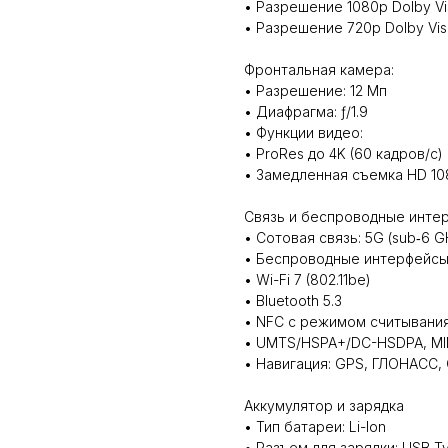
• Разрешение 1080p Dolby Vis
• Разрешение 720p Dolby Visi
Фронтальная камера:
• Разрешение: 12 Мп
• Диафрагма: ƒ/1.9
• Функции видео:
• ProRes до 4K (60 кадров/с)
• Замедленная съемка HD 108
Связь и беспроводные инте
• Сотовая связь: 5G (sub‑6 G
• Беспроводные интерфейсы
• Wi-Fi 7 (802.11be)
• Bluetooth 5.3
• NFC с режимом считывани
• UMTS/HSPA+/DC-HSDPA, M
• Навигация: GPS, ГЛОНАСС, 
Аккумулятор и зарядка
• Тип батареи: Li-Ion
• Разъем для зарядки: USB T