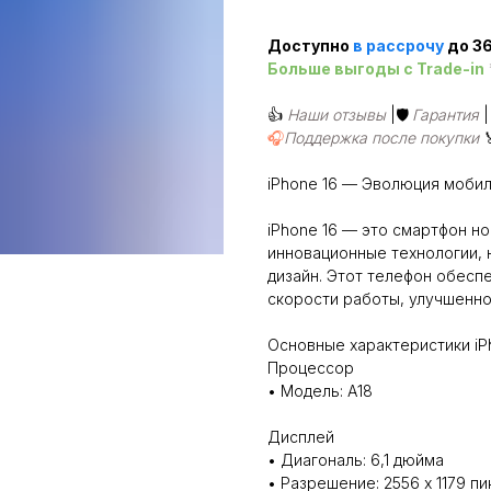
Доступно
в рассроч
у
до 36
Больше выгоды c Trade-in
👍
Наши отзывы
|🛡️
Гарантия
🎧
Поддержка после покупки
iPhone 16 — Эволюция мобил
iPhone 16 — это смартфон н
инновационные технологии,
дизайн. Этот телефон обесп
скорости работы, улучшенно
Основные характеристики iP
Процессор
• Модель: A18
Дисплей
• Диагональ: 6,1 дюйма
• Разрешение: 2556 x 1179 п