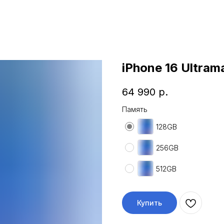
iPhone 16 Ultrama
64 990
р.
Память
128GB
256GB
512GB
Купить