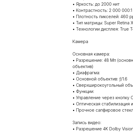
• Яркость: до 2000 нит
• Контрастность: 2 000 000:1
• Плотность пикселей: 460 p
• Тип матрицы: Super Retina
• Технологии дисплея: True 
Камера
Основная камера:
• Разрешение: 48 Мп (основ
объектив)
• Диафрагма:
• Основной объектив: ƒ/1.6
• Сверхширокоугольный объек
• Функции:
• Управление через кнопку C
• Оптическая стабилизация
• Прочное сапфировое стекл
Запись видео:
• Разрешение 4K Dolby Vision