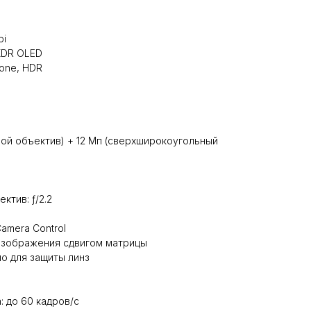
pi
 XDR OLED
Tone, HDR
ной объектив) + 12 Мп (сверхширокоугольный
тив: ƒ/2.2
amera Control
 изображения сдвигом матрицы
о для защиты линз
: до 60 кадров/с