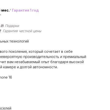
 мес.
*
Гарантия 1 год
*
|
🎁
Подарки
🏅
Гарантия честной цены
ьных технологий
ового поколения, который сочетает в себе
 невероятную производительность и премиальный
ечит вам незабываемый опыт благодаря высокой
й камере и долгой автономности.
hone 16
икселей