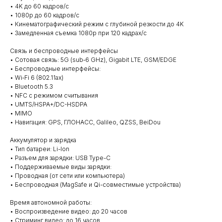
• 4K до 60 кадров/с
• 1080p до 60 кадров/с
• Кинематографический режим с глубиной резкости до 4K
• Замедленная съемка 1080p при 120 кадрах/с
Связь и беспроводные интерфейсы
• Сотовая связь: 5G (sub‑6 GHz), Gigabit LTE, GSM/EDGE
• Беспроводные интерфейсы:
• Wi‑Fi 6 (802.11ax)
• Bluetooth 5.3
• NFC с режимом считывания
• UMTS/HSPA+/DC-HSDPA
• MIMO
• Навигация: GPS, ГЛОНАСС, Galileo, QZSS, BeiDou
Аккумулятор и зарядка
• Тип батареи: Li-Ion
• Разъем для зарядки: USB Type-C
• Поддерживаемые виды зарядки:
• Проводная (от сети или компьютера)
• Беспроводная (MagSafe и Qi-совместимые устройства)
Время автономной работы:
• Воспроизведение видео: до 20 часов
• Стриминг видео: до 16 часов