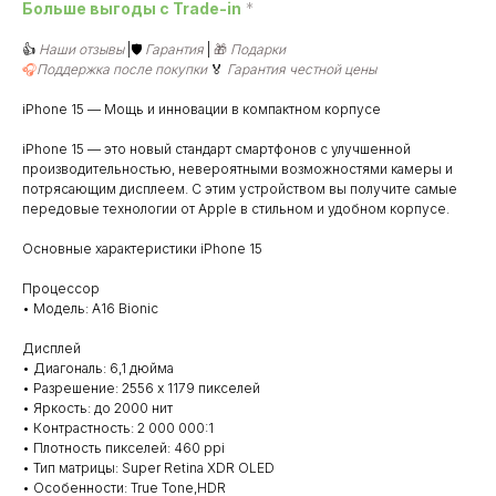
Больше выгоды c Trade-in
*
👍
Наши отзывы
|🛡️
Гарантия
|
🎁
Подарки
🎧
Поддержка после покупки
🏅
Гарантия честной цены
iPhone 15 — Мощь и инновации в компактном корпусе
iPhone 15 — это новый стандарт смартфонов с улучшенной
производительностью, невероятными возможностями камеры и
потрясающим дисплеем. С этим устройством вы получите самые
передовые технологии от Apple в стильном и удобном корпусе.
Основные характеристики iPhone 15
Процессор
• Модель: A16 Bionic
Дисплей
• Диагональ: 6,1 дюйма
• Разрешение: 2556 x 1179 пикселей
• Яркость: до 2000 нит
• Контрастность: 2 000 000:1
• Плотность пикселей: 460 ppi
• Тип матрицы: Super Retina XDR OLED
• Особенности: True Tone,HDR