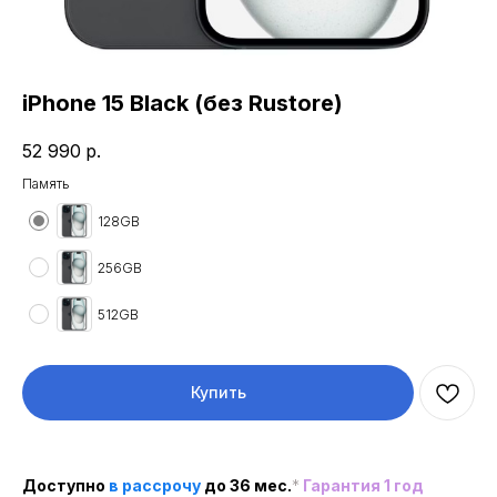
iPhone 15 Black (без Rustore)
52 990
р.
Память
128GB
256GB
512GB
Купить
Доступно
в рассроч
у
до 36 мес.
*
Гарантия 1 год