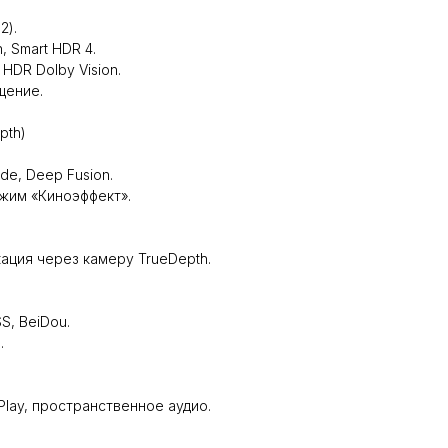
2).
, Smart HDR 4.
 HDR Dolby Vision.
щение.
pth)
de, Deep Fusion.
ежим «Киноэффект».
ация через камеру TrueDepth.
S, BeiDou.
.
Play, пространственное аудио.