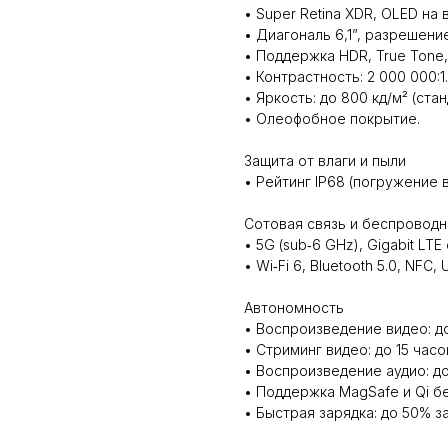
• Super Retina XDR, OLED на
• Диагональ 6,1”, разрешение
• Поддержка HDR, True Tone,
• Контрастность: 2 000 000:1.
• Яркость: до 800 кд/м² (стан
• Олеофобное покрытие.
Защита от влаги и пыли
• Рейтинг IP68 (погружение в
Сотовая связь и беспроводн
• 5G (sub‑6 GHz), Gigabit LTE
• Wi‑Fi 6, Bluetooth 5.0, NFC,
Автономность
• Воспроизведение видео: до
• Стриминг видео: до 15 часо
• Воспроизведение аудио: до
• Поддержка MagSafe и Qi б
• Быстрая зарядка: до 50% з