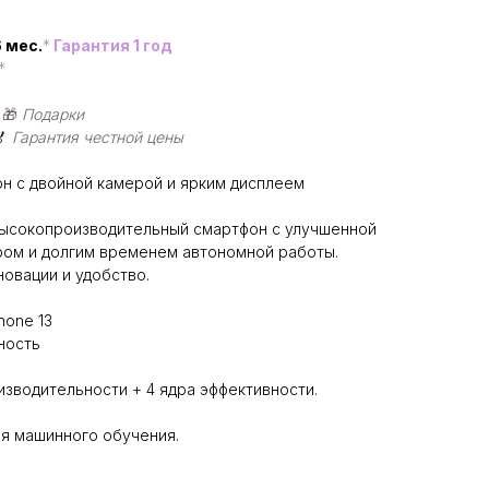
 мес.
*
Гарантия 1 год
*
|
🎁
Подарки
🏅
Гарантия честной цены
н с двойной камерой и ярким дисплеем
 высокопроизводительный смартфон с улучшенной
ом и долгим временем автономной работы.
новации и удобство.
hone 13
ность
изводительности + 4 ядра эффективности.
для машинного обучения.