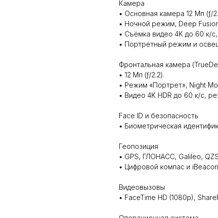
Камера
• Основная камера 12 Мп (ƒ/2.
• Ночной режим, Deep Fusion
• Съёмка видео 4K до 60 к/с,
• Портретный режим и осве
Фронтальная камера (TrueDe
• 12 Мп (ƒ/2.2).
• Режим «Портрет», Night Mo
• Видео 4K HDR до 60 к/с, р
Face ID и безопасность
• Биометрическая идентифик
Геопозиция
• GPS, ГЛОНАСС, Galileo, QZS
• Цифровой компас и iBeacon
Видеовызовы
• FaceTime HD (1080p), Share
Операционная система