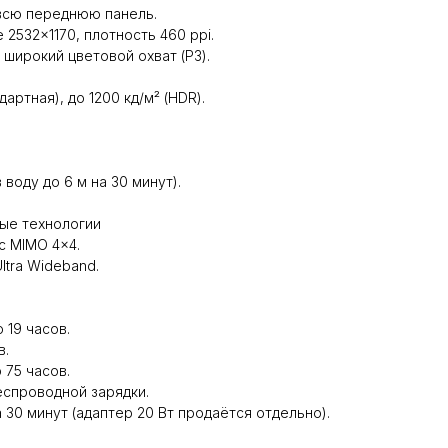
 всю переднюю панель.
 2532×1170, плотность 460 ppi.
 широкий цветовой охват (P3).
дартная), до 1200 кд/м² (HDR).
 воду до 6 м на 30 минут).
ые технологии
 с MIMO 4×4.
 Ultra Wideband.
 19 часов.
в.
 75 часов.
еспроводной зарядки.
а 30 минут (адаптер 20 Вт продаётся отдельно).