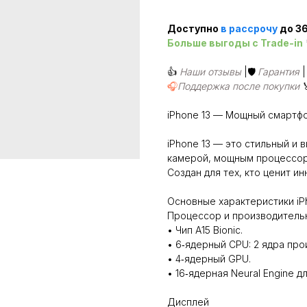
Доступно
в рассроч
у
до 36
Больше выгоды c Trade-in
👍
Наши отзывы
|🛡️
Гарантия
🎧
Поддержка после покупки
iPhone 13 — Мощный смартфо
iPhone 13 — это стильный и
камерой, мощным процессор
Создан для тех, кто ценит ин
Основные характеристики iP
Процессор и производитель
• Чип A15 Bionic.
• 6‑ядерный CPU: 2 ядра про
• 4‑ядерный GPU.
• 16‑ядерная Neural Engine 
Дисплей