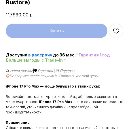
Rustore)
117990,00
р.
Купить
Доступно
в рассроч
у
до 36 мес.
*
Гарантия 1 год
Больше выгоды c Trade-in
*
👍
Наши отзывы
|🛡️
Гарантия
|
🎁
Подарки
🎧
Поддержка после покупки
🏅
Гарантия честной цены
iPhone 17 Pro Max — мощь будущего в твоих руках
Встречайте флагман от Apple, который задаёт новые стандарты в
мире смартфонов.
iPhone 17 Pro Max
— это сочетание передовых
технологий, утончённого дизайна и непревзойдённой
производительности.
Примечание
Обратите внимание: из-за региональных ограничений некоторые