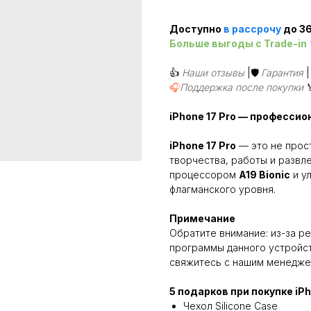
Доступно
в рассроч
у
до 36
Больше выгоды c Trade-in
👍
Наши отзывы
|🛡️
Гарантия
🎧
Поддержка после покупки
iPhone 17 Pro — професси
iPhone 17 Pro
— это не прос
творчества, работы и развле
процессором
A19 Bionic
и у
флагманского уровня.
Примечание
Обратите внимание: из-за р
программы данного устройст
свяжитесь с нашим менедже
5 подарков при покупке iP
Чехол Silicone Case