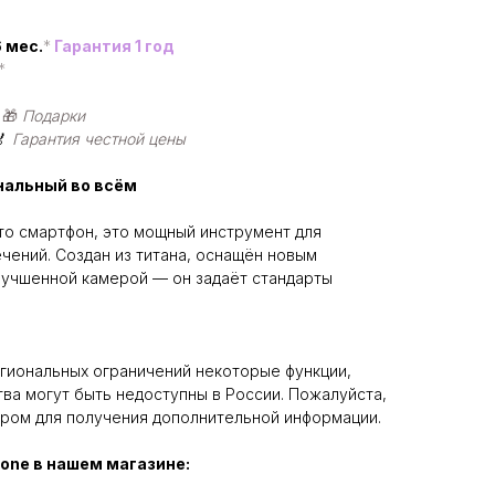
 мес.
*
Гарантия 1 год
*
|
🎁
Подарки
🏅
Гарантия честной цены
ональный во всём
то смартфон, это мощный инструмент для
чений. Создан из титана, оснащён новым
лучшенной камерой — он задаёт стандарты
егиональных ограничений некоторые функции,
ва могут быть недоступны в России. Пожалуйста,
ром для получения дополнительной информации.
hone в нашем магазине: