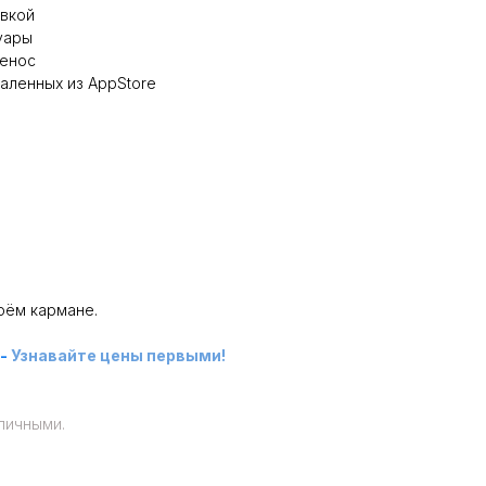
овкой
уары
ренос
аленных из AppStore
оём кармане.
-
Узнавайте цены первыми!
личными.