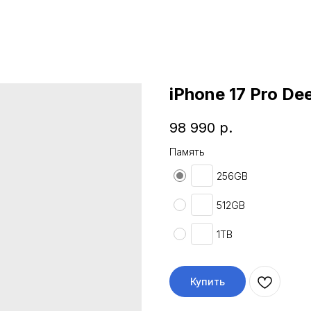
iPhone 17 Pro De
98 990
р.
Память
256GB
512GB
1TB
Купить