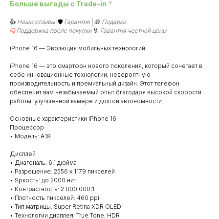
Больше выгоды c Trade-in
*
👍
Наши отзывы
|🛡️
Гарантия
|
🎁
Подарки
🎧
Поддержка после покупки
🏅
Гарантия честной цены
iPhone 16 — Эволюция мобильных технологий
iPhone 16 — это смартфон нового поколения, который сочетает в
себе инновационные технологии, невероятную
производительность и премиальный дизайн. Этот телефон
обеспечит вам незабываемый опыт благодаря высокой скорости
работы, улучшенной камере и долгой автономности.
Основные характеристики iPhone 16
Процессор
• Модель: A18
Дисплей
• Диагональ: 6,1 дюйма
• Разрешение: 2556 x 1179 пикселей
• Яркость: до 2000 нит
• Контрастность: 2 000 000:1
• Плотность пикселей: 460 ppi
• Тип матрицы: Super Retina XDR OLED
• Технологии дисплея: True Tone, HDR