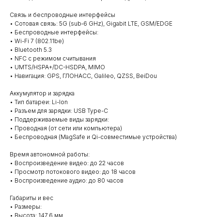
Связь и беспроводные интерфейсы
• Сотовая связь: 5G (sub‑6 GHz), Gigabit LTE, GSM/EDGE
• Беспроводные интерфейсы:
• Wi-Fi 7 (802.11be)
• Bluetooth 5.3
• NFC с режимом считывания
• UMTS/HSPA+/DC-HSDPA, MIMO
• Навигация: GPS, ГЛОНАСС, Galileo, QZSS, BeiDou
Аккумулятор и зарядка
• Тип батареи: Li-Ion
• Разъем для зарядки: USB Type-C
• Поддерживаемые виды зарядки:
• Проводная (от сети или компьютера)
• Беспроводная (MagSafe и Qi-совместимые устройства)
Время автономной работы:
• Воспроизведение видео: до 22 часов
• Просмотр потокового видео: до 18 часов
• Воспроизведение аудио: до 80 часов
Габариты и вес
• Размеры:
• Высота: 147,6 мм