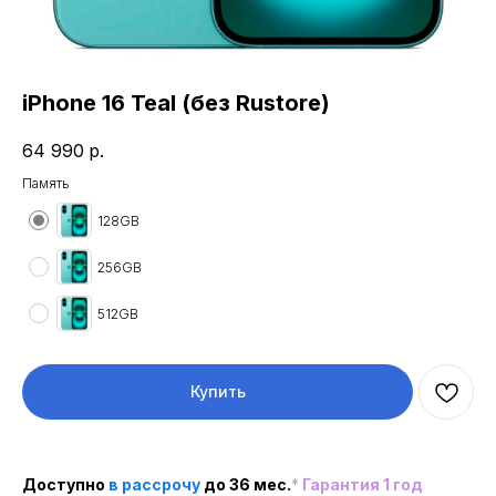
iPhone 16 Teal (без Rustore)
64 990
р.
Память
128GB
256GB
512GB
Купить
Доступно
в рассроч
у
до 36 мес.
*
Гарантия 1 год