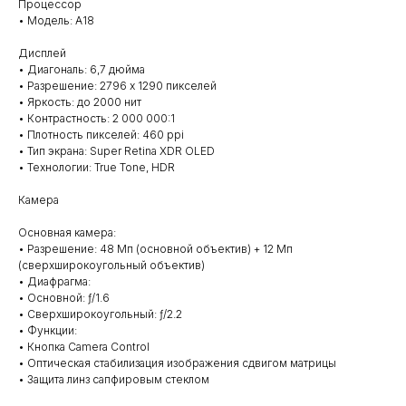
Процессор
• Модель: A18
Дисплей
• Диагональ: 6,7 дюйма
• Разрешение: 2796 x 1290 пикселей
• Яркость: до 2000 нит
• Контрастность: 2 000 000:1
• Плотность пикселей: 460 ppi
• Тип экрана: Super Retina XDR OLED
• Технологии: True Tone, HDR
Камера
Основная камера:
• Разрешение: 48 Мп (основной объектив) + 12 Мп
(сверхширокоугольный объектив)
• Диафрагма:
• Основной: ƒ/1.6
• Сверхширокоугольный: ƒ/2.2
• Функции:
• Кнопка Camera Control
• Оптическая стабилизация изображения сдвигом матрицы
• Защита линз сапфировым стеклом