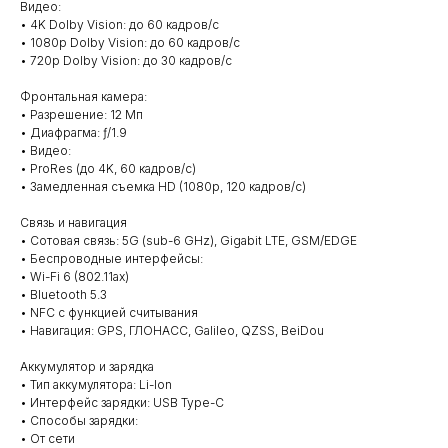
Видео:
• 4K Dolby Vision: до 60 кадров/с
• 1080p Dolby Vision: до 60 кадров/с
• 720p Dolby Vision: до 30 кадров/с
Фронтальная камера:
• Разрешение: 12 Мп
• Диафрагма: ƒ/1.9
• Видео:
• ProRes (до 4K, 60 кадров/с)
• Замедленная съемка HD (1080p, 120 кадров/с)
Связь и навигация
• Сотовая связь: 5G (sub-6 GHz), Gigabit LTE, GSM/EDGE
• Беспроводные интерфейсы:
• Wi-Fi 6 (802.11ax)
• Bluetooth 5.3
• NFC с функцией считывания
• Навигация: GPS, ГЛОНАСС, Galileo, QZSS, BeiDou
Аккумулятор и зарядка
• Тип аккумулятора: Li-Ion
• Интерфейс зарядки: USB Type-C
• Способы зарядки:
• От сети