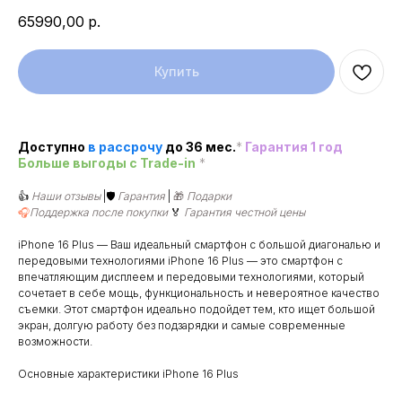
65990,00
р.
Купить
Доступно
в рассроч
у
до 36 мес.
*
Гарантия 1 год
Больше выгоды c Trade-in
*
👍
Наши отзывы
|🛡️
Гарантия
|
🎁
Подарки
🎧
Поддержка после покупки
🏅
Гарантия честной цены
iPhone 16 Plus — Ваш идеальный смартфон с большой диагональю и
передовыми технологиями iPhone 16 Plus — это смартфон с
впечатляющим дисплеем и передовыми технологиями, который
сочетает в себе мощь, функциональность и невероятное качество
съемки. Этот смартфон идеально подойдет тем, кто ищет большой
экран, долгую работу без подзарядки и самые современные
возможности.
Основные характеристики iPhone 16 Plus