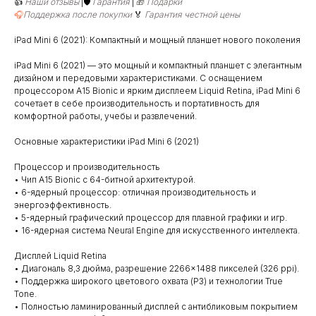
👍
Наши отзывы
|🛡️
Гарантия
|
🎁
Подарки
🎧
Поддержка после покупки
🏅
Гарантия честной цены
iPad Mini 6 (2021): Компактный и мощный планшет нового поколения
iPad Mini 6 (2021) — это мощный и компактный планшет с элегантным
дизайном и передовыми характеристиками. С оснащением
процессором A15 Bionic и ярким дисплеем Liquid Retina, iPad Mini 6
сочетает в себе производительность и портативность для
комфортной работы, учебы и развлечений.
Основные характеристики iPad Mini 6 (2021)
Процессор и производительность
• Чип A15 Bionic с 64-битной архитектурой.
• 6-ядерный процессор: отличная производительность и
энергоэффективность.
• 5-ядерный графический процессор для плавной графики и игр.
• 16-ядерная система Neural Engine для искусственного интеллекта.
Дисплей Liquid Retina
• Диагональ 8,3 дюйма, разрешение 2266×1488 пикселей (326 ppi).
• Поддержка широкого цветового охвата (P3) и технологии True
Tone.
• Полностью ламинированный дисплей с антибликовым покрытием