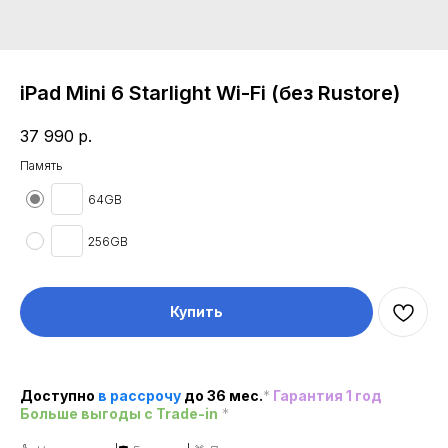
iPad Mini 6 Starlight Wi-Fi (без Rustore)
37 990
р.
Память
64GB
256GB
Купить
Доступно
в рассроч
у
до 36 мес.
*
Гарантия 1 год
Больше выгоды c Trade-in
*