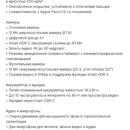
и яркостью 500 кд/м².
• Олеофобное покрытие, устойчивое к отпечаткам пальцев.
• Совместимость с Apple Pencil (2-го поколения).
Камеры
• Основная камера:
• 12 Мп широкоугольная камера (ƒ/1.8).
• Цифровой зум до 5×.
• Smart HDR 3, панорамная съемка до 63 Мп.
• Запись видео 4K до 60 кадров/с.
• Режимы замедленной съемки и таймлапс с кинематографической
стабилизацией.
• Фронтальная камера:
• 12 Мп сверхширокоугольная камера (ƒ/2.4, угол обзора 122°).
• Съемка видео в 1080p и поддержка функции Smart HDR 3.
Аккумулятор и зарядка
• Литий-полимерный аккумулятор ёмкостью 19,3 Вт·ч.
• До 10 часов работы в интернете по Wi-Fi или просмотра видео.
• Зарядка через порт USB-C.
Аудио и микрофоны
• Стереодинамики для насыщенного звука в горизонтальной
ориентации.
• Два микрофона для звонков, записи видео и аудио.