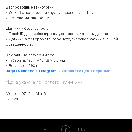
Беспроводные технологии
• Wi-Fi 6 с поддержкой двух диапазонов (2,4 ГГц и 5 ГГц).
• Технология Bluetooth 5.0.
Датчики и безопасность
• Touch ID для разблокировки устройства и защиты данных.
• Датчики: акселерометр, барометр, гироскоп, датчик внешней
освещенности.
Компактные размеры и вес
• Габариты: 195,4 × 134,8 × 6,3 мм.
• Вес: всего 293 г.
Задать вопрос в Telegram!
-
Узнавайте цены первыми!
*
Цена указана при оплате наличными.
Модель: 07. iPad Mini 6
Тип: Wi-Fi
Tilda
Made on