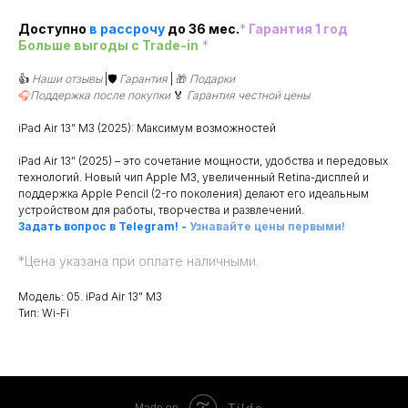
Доступно
в рассроч
у
до 36 мес.
*
Гарантия 1 год
Больше выгоды c Trade-in
*
👍
Наши отзывы
|🛡️
Гарантия
|
🎁
Подарки
🎧
Поддержка после покупки
🏅
Гарантия честной цены
iPad Air 13” M3 (2025): Максимум возможностей
iPad Air 13” (2025) – это сочетание мощности, удобства и передовых
технологий. Новый чип Apple M3, увеличенный Retina-дисплей и
поддержка Apple Pencil (2-го поколения) делают его идеальным
устройством для работы, творчества и развлечений.
Задать вопрос в Telegram!
-
Узнавайте цены первыми!
*
Цена указана при оплате наличными.
Модель: 05. iPad Air 13" M3
Тип: Wi-Fi