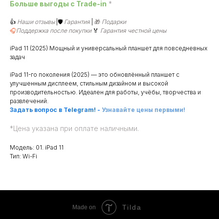
Больше выгоды c Trade-in
*
👍
Наши отзывы
|🛡️
Гарантия
|
🎁
Подарки
🎧
Поддержка после покупки
🏅
Гарантия честной цены
iPad 11 (2025) Мощный и универсальный планшет для повседневных
задач
iPad 11-го поколения (2025) — это обновлённый планшет с
улучшенным дисплеем, стильным дизайном и высокой
производительностью. Идеален для работы, учёбы, творчества и
развлечений.
Задать вопрос в Telegram!
-
Узнавайте цены первыми!
*
Цена указана при оплате наличными.
Модель: 01. iPad 11
Тип: Wi-Fi
Tilda
Made on