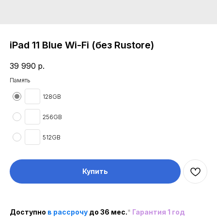
iPad 11 Blue Wi-Fi (без Rustore)
39 990
р.
Память
128GB
256GB
512GB
Купить
Доступно
в рассроч
у
до 36 мес.
*
Гарантия 1 год