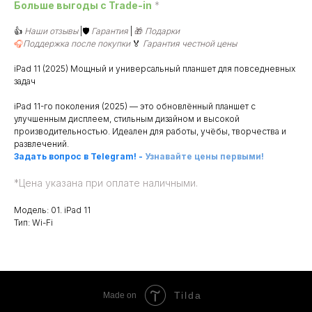
Больше выгоды c Trade-in
*
👍
Наши отзывы
|🛡️
Гарантия
|
🎁
Подарки
🎧
Поддержка после покупки
🏅
Гарантия честной цены
iPad 11 (2025) Мощный и универсальный планшет для повседневных
задач
iPad 11-го поколения (2025) — это обновлённый планшет с
улучшенным дисплеем, стильным дизайном и высокой
производительностью. Идеален для работы, учёбы, творчества и
развлечений.
Задать вопрос в Telegram!
-
Узнавайте цены первыми!
*
Цена указана при оплате наличными.
Модель: 01. iPad 11
Тип: Wi-Fi
Tilda
Made on