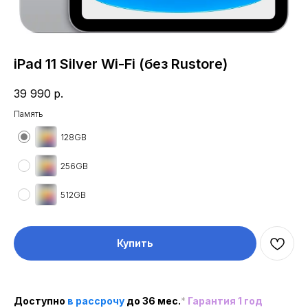
iPad 11 Silver Wi-Fi (без Rustore)
39 990
р.
Память
128GB
256GB
512GB
Купить
Доступно
в рассроч
у
до 36 мес.
*
Гарантия 1 год