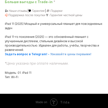
Больше выгоды c Trade-in
*
👍
Наши отзывы
|🛡️
Гарантия
|
🎁
Подарки
🎧
Поддержка после покупки
🏅
Гарантия честной цены
iPad 11 (2025) Мощный и универсальный планшет для повседневных
задач
iPad 11-го поколения (2025) — это обновлённый планшет с
улучшенным дисплеем, стильным дизайном и высокой
производительностью. Идеален для работы, учёбы, творчества и
развлечений.
Задать вопрос в Telegram!
-
Узнавайте цены первыми!
*
Цена указана при оплате наличными.
Модель: 01. iPad 11
Тип: Wi-Fi
Tilda
Made on