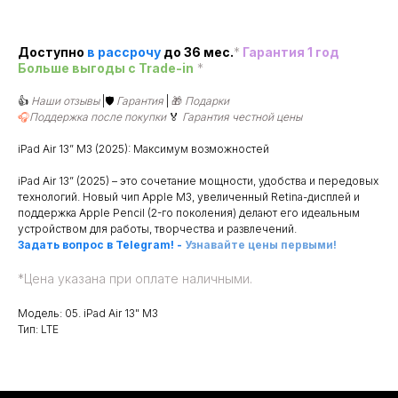
Доступно
в рассроч
у
до 36 мес.
*
Гарантия 1 год
Больше выгоды c Trade-in
*
👍
Наши отзывы
|🛡️
Гарантия
|
🎁
Подарки
🎧
Поддержка после покупки
🏅
Гарантия честной цены
iPad Air 13” M3 (2025): Максимум возможностей
iPad Air 13” (2025) – это сочетание мощности, удобства и передовых
технологий. Новый чип Apple M3, увеличенный Retina-дисплей и
поддержка Apple Pencil (2-го поколения) делают его идеальным
устройством для работы, творчества и развлечений.
Задать вопрос в Telegram!
-
Узнавайте цены первыми!
*
Цена указана при оплате наличными.
Модель: 05. iPad Air 13" M3
Тип: LTE