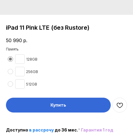
iPad 11 Pink LTE (без Rustore)
50 990
р.
Память
128GB
256GB
512GB
Купить
Доступно
в рассроч
у
до 36 мес.
*
Гарантия 1 год