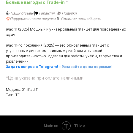
Больше выгоды c Trade-in
*
👍
Наши отзывы
|🛡️
Гарантия
|
🎁
Подарки
🎧
Поддержка после покупки
🏅
Гарантия честной цены
iPad 11 (2025) Мощный и универсальный планшет для повседневных
задач
iPad 11-го поколения (2025) — это обновлённый планшет с
улучшенным дисплеем, стильным дизайном и высокой
производительностью. Идеален для работы, учёбы, творчества и
развлечений.
Задать вопрос в Telegram!
-
Узнавайте цены первыми!
*
Цена указана при оплате наличными.
Модель: 01. iPad 11
Тип: LTE
Tilda
Made on