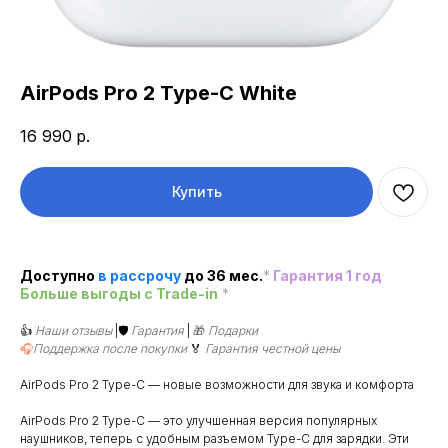
AirPods Pro 2 Type-C White
16 990
р.
Купить
Доступно
в рассроч
у
до 36 мес.
*
Гарантия 1 год
Больше выгоды c Trade-in
*
👍
Наши отзывы
|🛡️
Гарантия
|
🎁
Подарки
🎧
Поддержка после покупки
🏅
Гарантия честной цены
AirPods Pro 2 Type-C — новые возможности для звука и комфорта
AirPods Pro 2 Type-C — это улучшенная версия популярных
наушников, теперь с удобным разъемом Type-C для зарядки. Эти